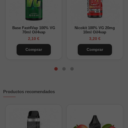
Añade base PG/VG y nicokits hasta completar el volumen del
bote. Incluso si prefieres cero nicotina, debes completar con
base para un resultado equilibrado.
Base Fast4Vap 100% VG
Nicokit 100% VG 20mg
70ml Oil4vap
10ml Oil4vap
2,10 €
3,20 €
Comprar
Comprar
Productos recomendados
¿Cuánta nicotina tendrá tu Longfill 60ml?
Nikokits añadidos + Base (20mg/ml)
Nicotina final (mg/ml)