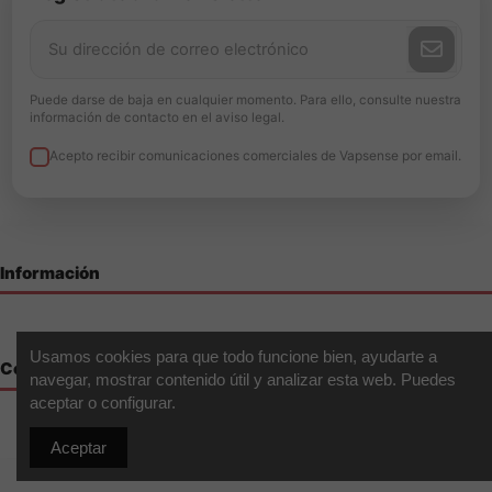
¿Qué hace especial a Halo?
Elaboración en EE. UU.,
calidad constante y fórmulas premium desde 2009.
Aroma Longfill Longhorn - Halo 60ml: tabaco intenso,
Puede darse de baja en cualquier momento. Para ello, consulte nuestra
profundo y auténtico al estilo Halo.
información de contacto en el aviso legal.
Acepto recibir comunicaciones comerciales de Vapsense por email.
Información
Usamos cookies para que todo funcione bien, ayudarte a
Contáctenos
navegar, mostrar contenido útil y analizar esta web. Puedes
aceptar o configurar.
Aceptar