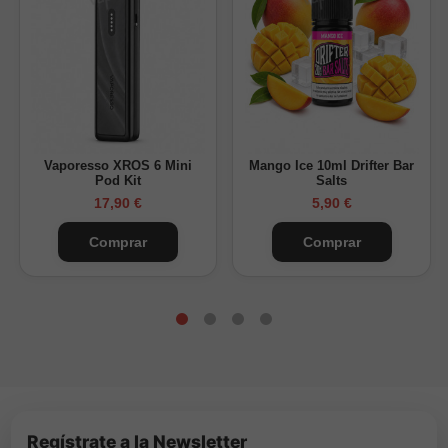
Solo base (0mg)
0 mg/ml
1 nicokit + Base
3 mg/ml
2 nicokits + Base
6 mg/ml
3 nicokits + Base
10 mg/ml
4 nicokits + Base
13 mg/ml
Vaporesso XROS 6 Mini
Mango Ice 10ml Drifter Bar
Pod Kit
Salts
Valores aproximados según mezcla estándar.
17,90 €
5,90 €
Preguntas frecuentes sobre Longhorn
Comprar
Comprar
¿A qué sabe?
A un tabaco intenso fire-cured con notas
profundas de Corojo y Cavendish.
¿Contiene nicotina?
No, es un aroma concentrado que
debe mezclarse con base y/o nicokits.
¿Cuánto tiempo de maceración necesita?
Entre 15 y
20 días.
¿Para quién está pensado?
Para quienes buscan un
tabaquil fuerte, seco y con carácter.
Regístrate a la Newsletter