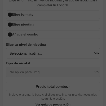
Elige el formato, el nivel de nicotina y el tipo de nicokit para
completar tu Longfill.
Elige formato
1
Elige nicotina
2
Añade el combo
3
Elige tu nivel de nicotina
Tipo de nicokit
Precio total combo: -
Incluye el aroma, la base y, si eliges nicotina, los nicokits necesarios
según tu elección.
Ver guía de preparación