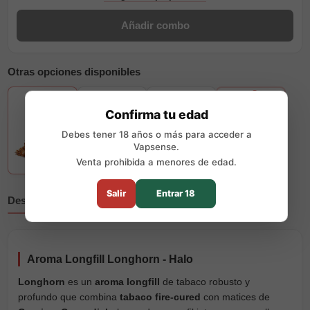
Añadir combo
Otras opciones disponibles
+2
Confirma tu edad
Debes tener 18 años o más para acceder a
Vapsense.
Venta prohibida a menores de edad.
Salir
Entrar 18
Descripción
Reseñas
Aroma Longfill Longhorn - Halo
Longhorn
es un
aroma longfill
de tabaco robusto y
profundo que combina
tabaco fire-cured
con matices de