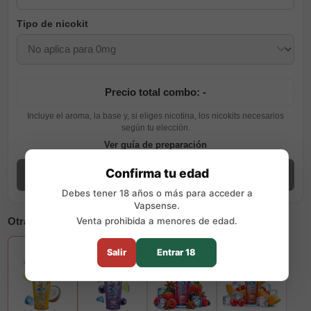
Tipo de nicokit
Precio total combo: -
Incluye el aroma, la base y, si eliges nicotina, los nicokits necesarios
según tu elección.
Ver guía de preparación
Confirma tu edad
Añadir combo
Debes tener 18 años o más para acceder a
Vapsense.
Otras opciones disponibles
Venta prohibida a menores de edad.
Salir
Entrar 18