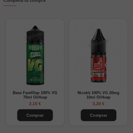
Completa tu compra
Capacidad real del bote: 60ml o 120ml según formato
Sabor principal: cítricos, coco y hielo
Sin nicotina. Añadir base para completar la mezcla,
incluso si no se desea nicotina.
Maceración recomendada de 2 a 7 días
¿Cómo preparar tu Longfill paso a paso?
Base Fast4Vap 100% VG
Nicokit 100% VG 20mg
70ml Oil4vap
10ml Oil4vap
2,10 €
3,20 €
Comprar
Comprar