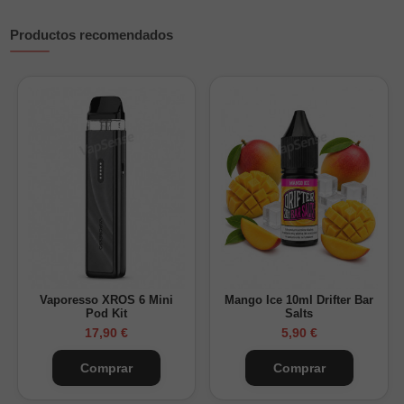
Productos recomendados
¿Cuánta nicotina tendrá tu Longfill 60ml?
Nikokits añadidos
Nicotina final
de 20mg/ml
mg/ml resultado
Solo base (0mg)
0 mg/ml
1 nicokit de 20mg + Base
3 mg/ml
2 nicokits de 20mg + Base
6 mg/ml
3 nicokits de 20mg + Base
10 mg/ml
4 nicokits de 20mg + Base
13 mg/ml
Vaporesso XROS 6 Mini
Mango Ice 10ml Drifter Bar
¿Cuánta nicotina tendrá tu Longfill 120ml?
Pod Kit
Salts
17,90 €
5,90 €
Nikokits y base añadidos
Nicotina final
de 20mg/ml
mg/ml resultado
Comprar
Comprar
Solo base (0mg)
0 mg/ml