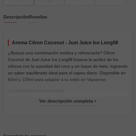
Descripción
Reseñas
Aroma Citron Coconut - Just Juice Ice Longfill
¿Buscas una combinación exótica y refrescante? Citron
Coconut de Just Juice Ice Longfill fusiona la acidez de los
cítricos con la suavidad del coco y un toque de hielo, logrando
un sabor equilibrado ideal para el vapeo diario. Disponible en
60ml y 120ml para adaptar a tu estilo en Vapsense.
Características principales
Porcentaje PG 100%
Formatos disponibles: 60ml con 20ml de aroma y 120ml
con 24ml de aroma
Contenido de aroma: 20ml en formato 60ml, 24ml en
formato 120ml