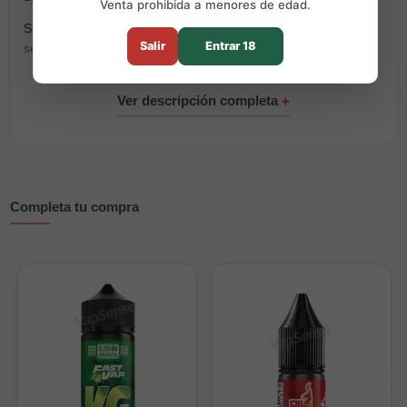
Venta prohibida a menores de edad.
Se presenta en formato de 10ml y forma parte de nuestra
Salir
Entrar 18
selección de
aromas concentrados para alquimia
.
Perfil de sabor
Tabaco intenso.
Frutos secos tostados.
Regusto prolongado y aromático.
Completa tu compra
Características principales
Marca:
Atmos Lab.
Formato:
10ml.
Tipo de producto:
aroma concentrado.
Cierre:
tapón de seguridad a prueba de niños.
Dosificación y maceración
Dilución recomendada:
5%.