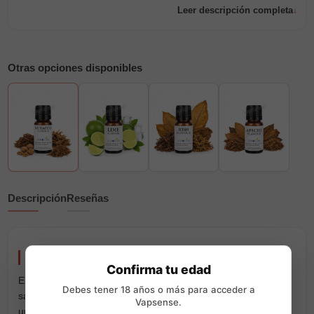
Leer descripción completa
Otras opciones disponibles
Descripción
Reseñas
Aroma Nutacco 10ml Atmos Lab
Confirma tu edad
El aroma concentrado
Nutacco
de
Atmos Lab
ofrece un
Debes tener 18 años o más para acceder a
sabor intenso a tabaco, acompañado de diferentes matices y
Vapsense.
un agradable regusto prolongado a frutos secos tostados.