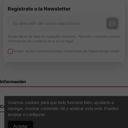
Regístrate a la Newsletter
Puede darse de baja en cualquier momento. Para ello, consulte nuestra
información de contacto en el aviso legal.
Acepto recibir comunicaciones comerciales de Vapsense por email.
Información
Usamos cookies para que todo funcione bien, ayudarte a
Contáctenos
navegar, mostrar contenido útil y analizar esta web. Puedes
aceptar o configurar.
Aceptar