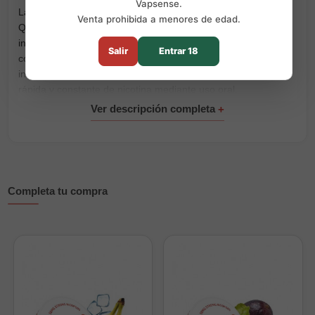
Vapsense.
Las
bolsas de nicotina
Pablo Exclusive Fresa y Tarta de
Venta prohibida a menores de edad.
Queso están pensadas para quienes buscan una experiencia
intensa sin humo ni vapor. Este producto de la marca
Pablo
Salir
Entrar 18
combina el sabor afrutado de la fresa con un perfil dulce
inspirado en la tarta de queso, ofreciendo una liberación
rápida y constante de nicotina mediante uso oral.
¿Qué son las bolsas de nicotina?
Las bolsas de nicotina, también conocidas como nicotine
pouches, permiten consumir nicotina sin combustión ni
inhalación. Se colocan entre el labio superior y la encía,
ofreciendo una alternativa discreta al tabaco tradicional y al
Completa tu compra
vapeo.
¿Cómo se utilizan?
Colocar una bolsita entre el labio superior y la encía.
Mantener el pouch entre 20 minutos y 1 hora.
No requieren vapeo, humo ni dispositivos.