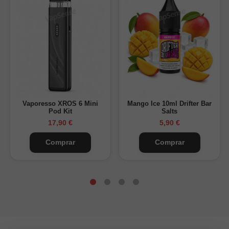
exclusivamente oral.
¿Contienen tabaco?
No, contienen nicotina sin hoja de
tabaco.
¿Son fuertes?
Sí, están formuladas con un nivel alto de
nicotina.
Bolsas de nicotina de alta intensidad con perfil dulce y
afrutado.
Vaporesso XROS 6 Mini
Mango Ice 10ml Drifter Bar
Pod Kit
Salts
17,90 €
5,90 €
Comprar
Comprar