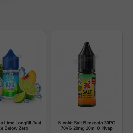
 Lime Longfill Just
Nicokit Salt Benzoato 30PG
ce Below Zero
70VG 20mg 10ml Oil4vap