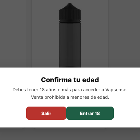
Confirma tu edad
V3 Chubby
Bote unicorn 120ML V3 Chubby
Debes tener 18 años o más para acceder a Vapsense.
Gorilla
Venta prohibida a menores de edad.
1,50 €
Salir
Entrar 18
Comprar