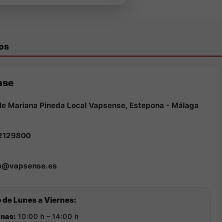
os
nse
le Mariana Pineda Local Vapsense, Estepona - Málaga
2129800
fo@vapsense.es
 de Lunes a Viernes:
nas:
10:00 h – 14:00 h