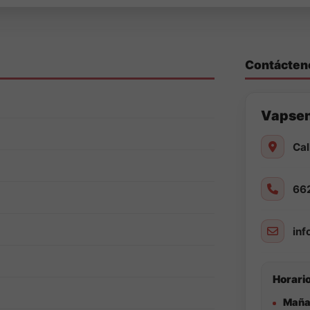
Contácten
Vapse
Cal
66
in
Horario
Maña