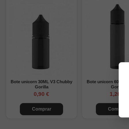
Bote unicorn 30ML V3 Chubby
Bote unicorn 60ML 
Gorilla
Gorilla
0,90 €
1,20 €
Comprar
Comprar