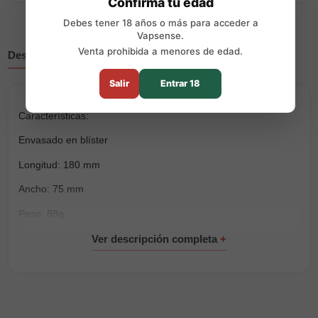
Confirma tu edad
Debes tener 18 años o más para acceder a
Vapsense.
Venta prohibida a menores de edad.
Descripción
Reseñas
Salir
Entrar 18
Características:
Envasado en blíster
Longitud: 180 mm
Ancho: 75 mm
Peso: 88g