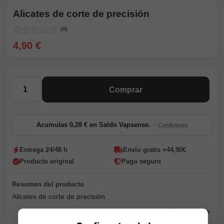
Alicates de corte de precisión
(0)
4,90 €
Cantidad
Comprar
·
Acumulas 0,28 € en Saldo Vapsense.
Condiciones
Entrega 24/48 h
Envío gratis +44,90€
Producto original
Pago seguro
Alicates de corte de precisión
Leer descripción completa