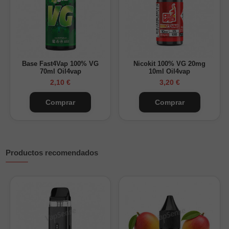
nicotina personalizada. Se recomienda dejar macerar de 2 a 5
días para que los sabores se integren completamente.
Base Fast4Vap 100% VG
Nicokit 100% VG 20mg
70ml Oil4vap
10ml Oil4vap
2,10 €
3,20 €
Comprar
Comprar
Productos recomendados
¿Cuánta nicotina tendrá tu Longfill 30ml?
Nikokits añadidos + Base
Nicotina final (mg/ml)
Solo base (0mg)
0 mg/ml