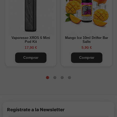
1 nicokit de 20mg + Base
6 mg/ml
2 nicokits de 20mg + Base
13 mg/ml
Valores aproximados según mezcla estándar.
Vaporesso XROS 6 Mini
Mango Ice 10ml Drifter Bar
Preguntas frecuentes
Pod Kit
Salts
17,90 €
5,90 €
¿A qué sabe?
Una mezcla frutal intensa con fresa,
melón, granada, kiwi, frutos rojos y un toque dulce de
Comprar
Comprar
malvavisco.
¿Por qué elegirlo?
Perfil frutal complejo y equilibrado,
con matices dulces y frescos.
¿Ventajas del envase?
Botella PET de 30ml segura y
práctica, que preserva el aroma.
¿Para quién es?
Aficionados a los sabores frutales
intensos y únicos.
¿Cómo se prepara?
Añadir base PG/VG y nicokits al
Regístrate a la Newsletter
gusto, dejar macerar de 2 a 5 días.