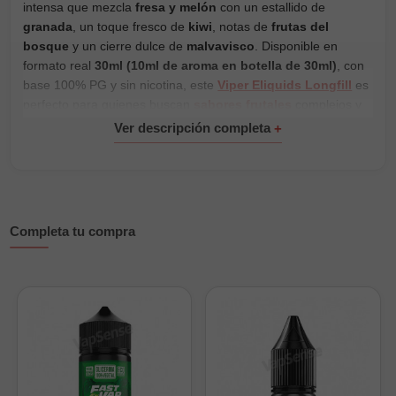
intensa que mezcla
fresa y melón
con un estallido de
granada
, un toque fresco de
kiwi
, notas de
frutas del
bosque
y un cierre dulce de
malvavisco
. Disponible en
formato real
30ml (10ml de aroma en botella de 30ml)
, con
base 100% PG y sin nicotina, este
Viper Eliquids Longfill
es
perfecto para quienes buscan
sabores frutales
complejos y
llenos de matices. Se prepara fácilmente con
bases para e-
liquid
y nicokits.
Características principales
Composición: 100% PG
Completa tu compra
Formato: 10ml de aroma en botella de 30ml
Sabores: fresa, melón, granada, kiwi, frutas del bosque y
malvavisco
Sin nicotina, personalizable con base y nicokits
¿Cómo preparar tu Longfill?
Para obtener la mejor experiencia, diluye tu aroma en una
base PG/VG y añade nicokits si deseas una graduación de