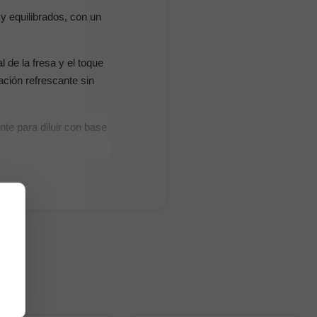
y equilibrados, con un
 de la fresa y el toque
ación refrescante sin
te para diluir con base