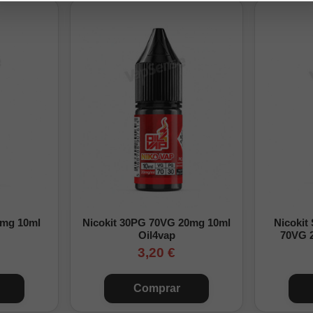
oducto es un aroma y debe diluirse
ongfill?
0mg 10ml
Nicokit 30PG 70VG 20mg 10ml
Nicokit
Oil4vap
70VG 
3,20 €
Comprar