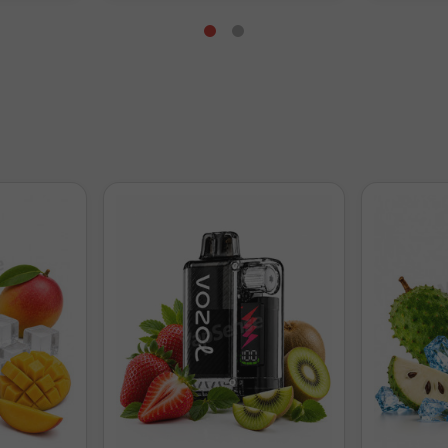
¿Cuánta nicotina tendrá tu Longfill 30ml?
its añadidos + Base (20mg/ml)
Nicotina f
Solo base (0mg)
0 
1 nicokit + Base
6 
2 nicokits + Base
13 
gún mezcla estándar.