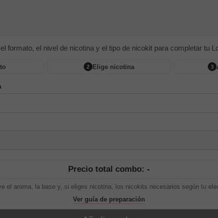
 el formato, el nivel de nicotina y el tipo de nicokit para completar tu Lon
to
Elige nicotina
2
3
a
Precio total combo: -
ye el aroma, la base y, si eliges nicotina, los nicokits necesarios según tu ele
Ver guía de preparación