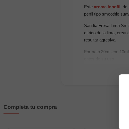
Este
aroma longfill
de 
perfil tipo smoothie sua
Sandía Fresa Lima Smoot
cítrico de la lima, crea
resultar agresiva.
Formato 30ml con 10ml 
antes de su uso.
Características prin
Composición: 100
Formato: 30ml (10m
Sabor: sandía, fresa
Completa tu compra
Sin nicotina
Dilución: 33,33%
Tapón a prueba de n