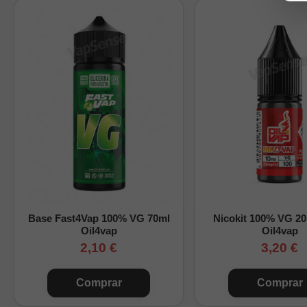
Advertencia: este pr
¿Cómo preparar tu L
Base Fast4Vap 100% VG 70ml
Nicokit 100% VG 2
Oil4vap
Oil4vap
2,10 €
3,20 €
Comprar
Comprar