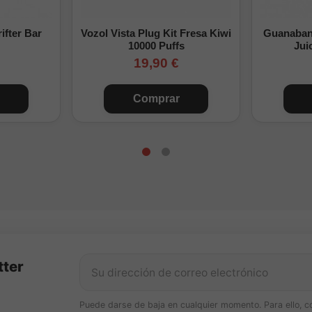
s
ifter Bar
Vozol Vista Plug Kit Fresa Kiwi
Guanabana
moothie frutal de sandía, fresa y lima con perfil fresco y equilibrado.
10000 Puffs
Jui
19,90 €
 la lima aporta un punto cítrico suave sin dominar el conjunto.
directamente?
No, es un aroma Longfill y debe diluirse con base.
Comprar
Fresa Lima Smoothie - La Yaya ofrece una mezcla frutal fresca y
tter
Puede darse de baja en cualquier momento. Para ello, c