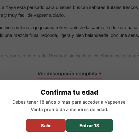
La Yaya está pensado para quienes buscan sabores frutales frescos 
ve y muy fácil de vapear a diario.
hie combina la jugosidad refrescante de la sandía, la dulzura natural
ndo una mezcla frutal redonda, ligera y bien balanceada, con una sens
de aroma concentrado. Producto sin nicotina, diseñado exclusivamen
cipales
Confirma tu edad
% PG
l de aroma)
Debes tener 18 años o más para acceder a Vapsense.
Venta prohibida a menores de edad.
 y lima
Salir
Entrar 18
iños