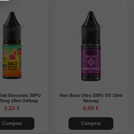
 Salt Benzoato 30PG
Neo Base Ultra 100% VG 10ml
20mg 10ml Oil4vap
Neovap
3,20 €
0,99 €
Comprar
Comprar