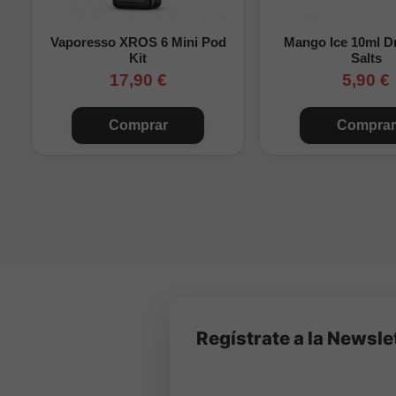
Preguntas frecuente
Vaporesso XROS 6 Mini Pod
Mango Ice 10ml Dr
¿A qué sabe?
A un s
Kit
Salts
17,90 €
5,90 €
¿Es muy ácido?
No,
¿Se puede vapear 
Comprar
Comprar
Aroma Longfill Sandía 
formato concentrado.
Regístrate a la Newsle