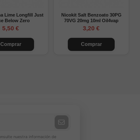
 Lime Longfill Just
Nicokit Salt Benzoato 30PG
ce Below Zero
70VG 20mg 10ml Oil4vap
5,50 €
3,20 €
Comprar
Comprar
 equilibrada en
onsulte nuestra información de