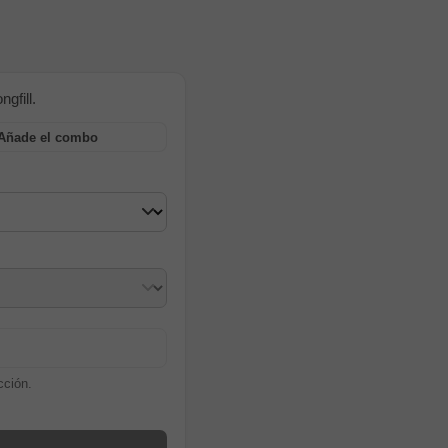
gfill.
Añade el combo
cción.