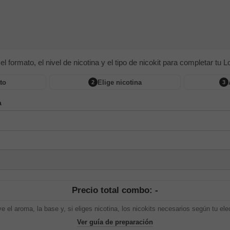
 el formato, el nivel de nicotina y el tipo de nicokit para completar tu Lon
to
Elige nicotina
2
3
a
Precio total combo: -
ye el aroma, la base y, si eliges nicotina, los nicokits necesarios según tu ele
Ver guía de preparación