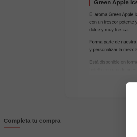
Green Apple Ic
El aroma Green Apple I
con un frescor potente 
dulce y muy fresca.
Forma parte de nuestra
y personalizar la mezcl
Está disponible en for
botella con una de nues
Características prin
Marca:
Magnum Vap
Sabor:
manzana verd
Formato 30ml:
10ml
Completa tu compra
Formato 120ml:
30m
Concentración apr