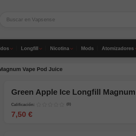
idos
Longfill
Nicotina
Mods
Atomizadores
l Magnum Vape Pod Juice
Green Apple Ice Longfill Magnum
(0)
Calificación:
7,50 €