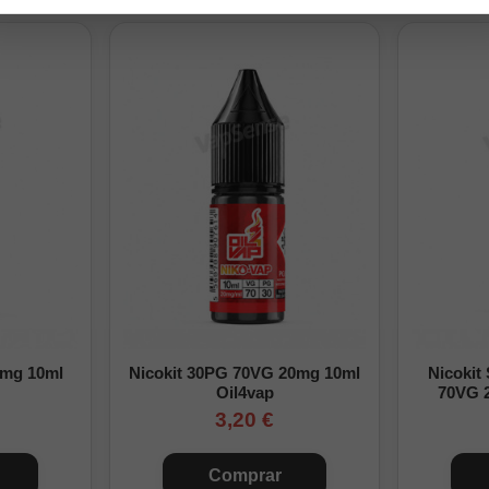
tapón de seguridad infantil.
ngfill:
kits necesarios hasta completar el formato elegido. Cierra la botella 
para preparar un Longfill
para ver el proceso paso a paso.
 preparación
Base
Nicotina final
Preparación para 30ml con 10ml de aroma
20ml
0mg/ml
10ml
6,7mg/ml
0mg 10ml
Nicokit 30PG 70VG 20mg 10ml
Nicokit
Oil4vap
70VG 
0ml
13,3mg/ml
3,20 €
Preparación para 120ml con 30ml de aroma
90ml
0mg/ml
Comprar