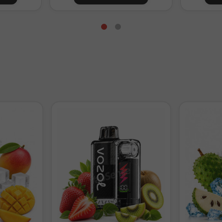
80ml
1,7mg/ml
70ml
3,3mg/ml
50ml
6,7mg/ml
30ml
10mg/ml
0ml
15mg/ml
l. Ajusta la base según tu mezcla VG/PG.
cto es un aroma concentrado y debe diluirse antes de su uso. No d