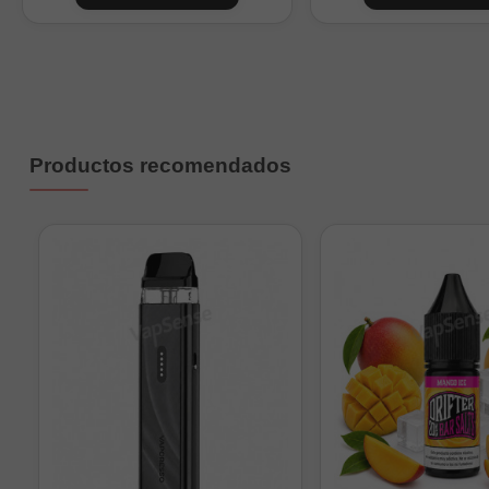
1
2
4
6
9
Productos recomendados
Nicokits de 10ml a 20mg/m
Importante:
Este produ
directamente.