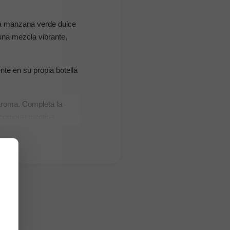
la manzana verde dulce
 una mezcla vibrante,
te en su propia botella
aroma. Completa la
orporar nicotina.