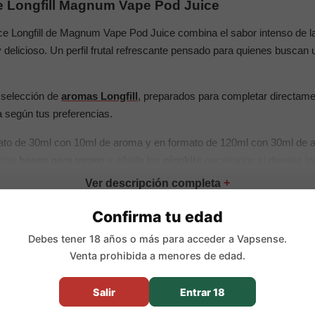
e Longfill Magnum Vape Pod Juice
ce Longfill de Magnum Vape Pod Juice combina el sabor intenso de 
y delicioso. Un perfil frutal refrescante pensado para quienes buscan
 selección de
aromas Longfill
, preparados para completar directamen
a según tus preferencias.
mato de 30ml con 10ml de aroma y en formato de 120ml con 30ml de 
tras
bases para vapeo
y añade los
nicokits
necesarios si deseas inc
cipales
Confirma tu edad
e Pod Juice.
Debes tener 18 años o más para acceder a Vapsense.
e dulce con frescor ICE.
Venta prohibida a menores de edad.
 de aroma.
l de aroma.
Salir
Entrar 18
oximada:
33,33% en 30ml y 25% en 120ml.