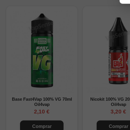
Envase:
botella con 
Cómo preparar este Lo
Añade la base y los nico
Consulta nuestra
guía 
Tabla orientativa de
Nicokits
0
1
Base Fast4Vap 100% VG 70ml
Nicokit 100% VG 2
Oil4vap
Oil4vap
2
2,10 €
3,20 €
0
Comprar
Comprar