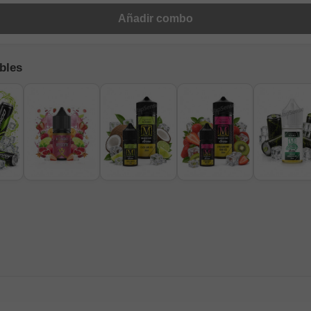
Añadir combo
bles