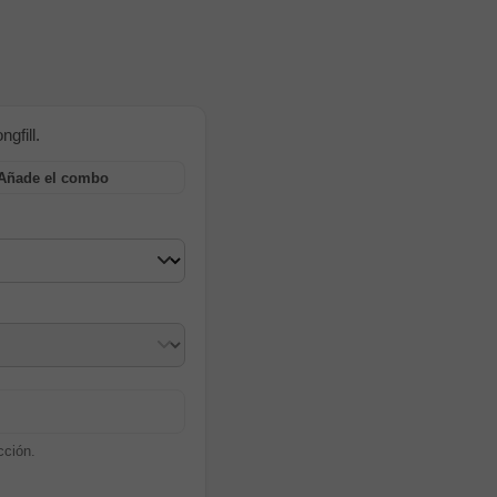
gfill.
Añade el combo
cción.