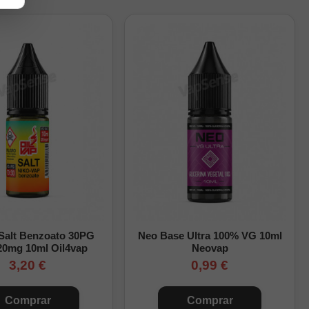
y agita bien la mezcla.
 Salt Benzoato 30PG
Neo Base Ultra 100% VG 10ml
20mg 10ml Oil4vap
Neovap
3,20 €
0,99 €
Comprar
Comprar