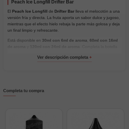
Peach Ice Longfill Drifter Bar
El
Peach Ice Longfill
de
Drifter Bar
lleva el melocotón a una
versión fría y directa. La fruta aporta un sabor dulce y jugoso,
mientras que el efecto hielo rebaja la parte más golosa y deja
un final limpio y refrescante.
Está disponible en
30ml con 6ml de aroma
,
60ml con 16ml
de aroma
y
120ml con 24ml de aroma
. Completa la botella
con la cantidad correspondiente de
base
y añade
nicokits
cuando quieras preparar la mezcla con nicotina.
Características principales:
Marca:
Drifter
Gama:
Bar
Completa tu compra
Tipo de producto:
aroma Longfill concentrado
Sabor:
melocotón dulce y jugoso con efecto hielo intenso
Formatos:
30ml con 6ml de aroma, 60ml con 16ml de
aroma y 120ml con 24ml de aroma
Espacio disponible:
24ml en 30ml, 44ml en 60ml y 96ml