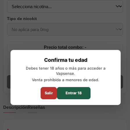
Tipo de nicokit
Precio total combo: -
Incluye el aroma, la base y, si eliges nicotina, los nicokits necesarios
Confirma tu edad
según tu elección.
Debes tener 18 años o más para acceder a
Ver guía de preparación
Vapsense.
Venta prohibida a menores de edad.
Añadir combo
Salir
Entrar 18
Descripción
Reseñas