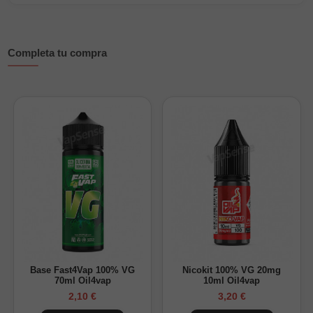
volumen final.
Su mezcla deja una entrada dulce y afrutada, con ese toque
de gominola de frutos rojos tan reconocible, mientras que el
Completa tu compra
frescor final aporta una sensación más viva y agradable para
el uso diario.
Características principales:
Marca:
Just Juice
Gama:
Below Zero
Tipo de producto:
aroma Longfill concentrado
Sabor:
frutos rojos tipo gummy e hielo
Formato:
botella de 30ml con 6ml de aroma
Nicotina:
sin nicotina
Cómo preparar este Longfill:
Base Fast4Vap 100% VG
Nicokit 100% VG 20mg
70ml Oil4vap
10ml Oil4vap
Añade base VG/PG y los nicokits necesarios hasta completar
2,10 €
3,20 €
los 30ml de la botella. Después, agita bien la mezcla y déjala
reposar para que el dulzor candy y el frescor se integren