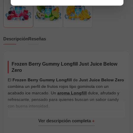
Descripción
Reseñas
Frozen Berry Gummy Longfill Just Juice Below
Zero
El
Frozen Berry Gummy Longfill
de
Just Juice Below Zero
combina un perfil de frutos rojos tipo gominola con un
acabado ice marcado. Un
aroma Longfill
dulce, afrutado y
refrescante, pensado para quienes buscan un sabor candy
con buena intensidad.
Se presenta en una botella de
30ml con 6ml de aroma
concentrado
. Solo tienes que añadir
base para e-liquid
y, si
quieres nicotina, los
nicokits
necesarios hasta completar el