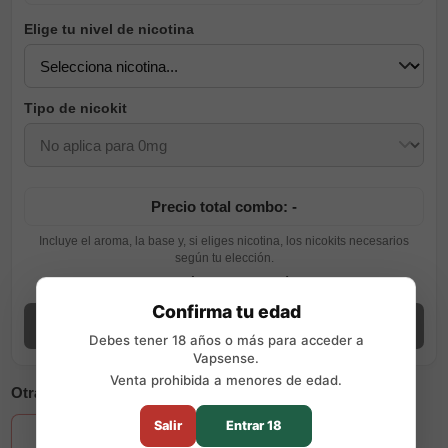
Elige tu nivel de nicotina
Tipo de nicokit
Precio total combo: -
Incluye el aroma, la base y, si eliges nicotina, los nicokits necesarios
según tu elección.
Ver guía de preparación
Confirma tu edad
Añadir combo
Debes tener 18 años o más para acceder a
Vapsense.
Venta prohibida a menores de edad.
Otras opciones disponibles
+2
Salir
Entrar 18