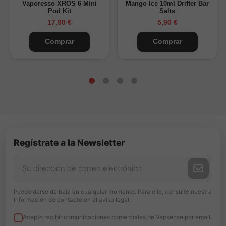
Vaporesso XROS 6 Mini
Mango Ice 10ml Drifter Bar
Pod Kit
Salts
17,90 €
5,90 €
Comprar
Comprar
Regístrate a la Newsletter
Puede darse de baja en cualquier momento. Para ello, consulte nuestra
información de contacto en el aviso legal.
Acepto recibir comunicaciones comerciales de Vapsense por email.