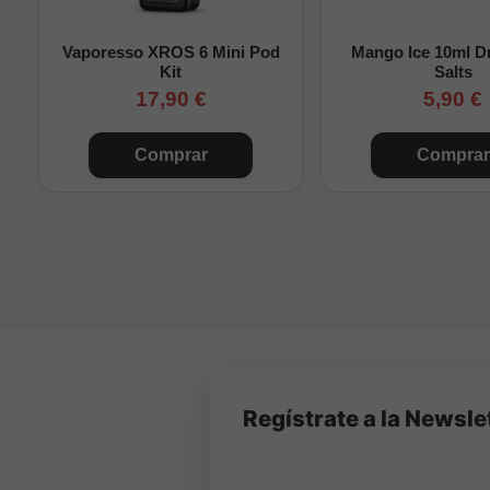
120ml
Sin
Vaporesso XROS 6 Mini Pod
Mango Ice 10ml Dr
120ml
Mu
Kit
Salts
17,90 €
5,90 €
120ml
Comprar
Comprar
120ml
120ml
120ml
Mu
Valores aproximados ca
según la mezcla VG/PG 
Importante:
este produc
mezcla con base y/o nic
Regístrate a la Newsle