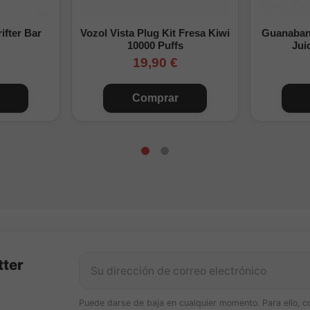
 nicotina
0
96ml
ifter Bar
Vozol Vista Plug Kit Fresa Kiwi
Guanabana
y suave
1 nicokit
86ml
10000 Puffs
Jui
19,90 €
Suave
2 nicokits
76ml
Comprar
Medio
4 nicokits
56ml
Fuerte
6 nicokits
36ml
y fuerte
9 nicokits
6ml
lculados con nicokits de 10ml a 20mg/ml. Las cantidades de base pueden aju
utilizada.
to es un aroma Longfill concentrado y no debe vapearse directament
okits.
tter
Puede darse de baja en cualquier momento. Para ello, c