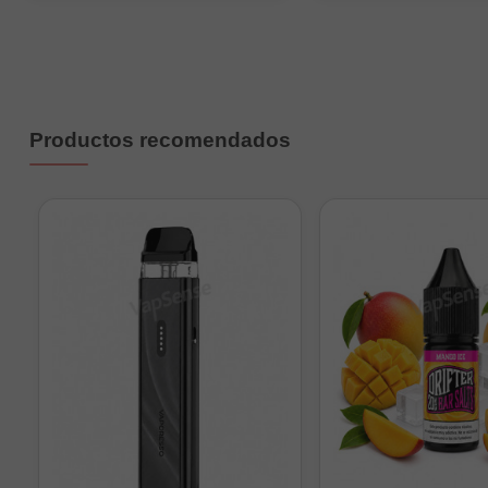
Tabla orientativa d
Formato
O
30ml
Sin
Productos recomendados
30ml
30ml
Mu
60ml
Sin
60ml
60ml
60ml
60ml
Mu