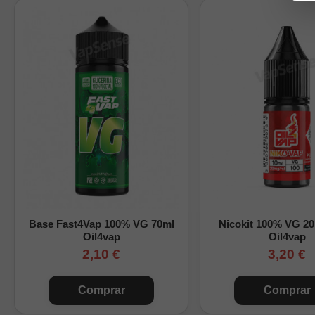
Marca:
Just Juice
Gama:
Bar
Tipo de producto:
a
Sabor:
kiwi, maracuy
Formatos:
30ml, 60
Base del aroma:
10
Nicotina:
sin nicoti
Maceración recom
Cómo preparar este Lo
Base Fast4Vap 100% VG 70ml
Nicokit 100% VG 2
Oil4vap
Oil4vap
Elige el formato, añade 
2,10 €
3,20 €
Después, agita bien la 
Comprar
Comprar
Si necesitas una explic