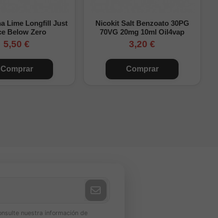
0mg/ml
 Lime Longfill Just
Nicokit Salt Benzoato 30PG
1,7mg/ml aprox.
ce Below Zero
70VG 20mg 10ml Oil4vap
5,50 €
3,20 €
3,3mg/ml aprox.
Comprar
Comprar
6,7mg/ml aprox.
10mg/ml aprox.
15mg/ml aprox.
starse ligeramente
e sin completar la
onsulte nuestra información de