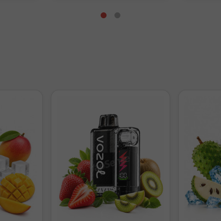
e preparación
bjetivo
Nicokits 20mg/ml
Base aproximada
 nicotina
0
24ml
Medio
1 nicokit
14ml
y fuerte
2 nicokits
4ml
 nicotina
0
48ml
Suave
1 nicokit
38ml
Medio
2 nicokits
28ml
Fuerte
3 nicokits
18ml
y fuerte
4 nicokits
8ml