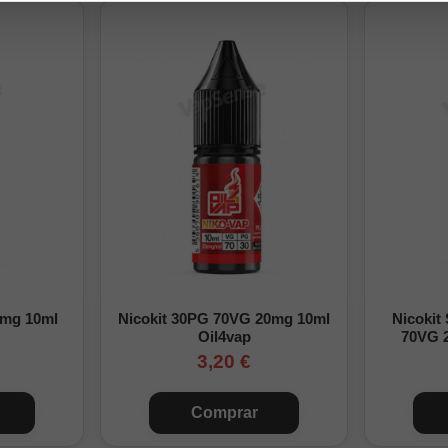
roma Longfill concentrado
á, naranja y hielo
ml y 120ml
0% PG
na
endada:
2-7 días
ngfill:
0mg 10ml
Nicokit 30PG 70VG 20mg 10ml
Nicokit
Oil4vap
70VG 
base VG/PG y los nicokits necesarios hasta completar la capacidad tot
3,20 €
mezcla y deja reposar entre
2 y 7 días
para que el sabor se integre c
Comprar
ación paso a paso, puedes consultar nuestra
guía para preparar un 