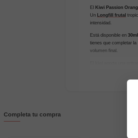
El
Kiwi Passion Orange
Un
Longfill frutal
tropi
intensidad.
Está disponible en
30ml
tienes que completar la
volumen final.
El kiwi aporta una entr
mezcla con una sensación
Formatos disponibles
30ml:
botella de 30
60ml:
botella de 60
Completa tu compra
120ml:
botella de 1
Características princi