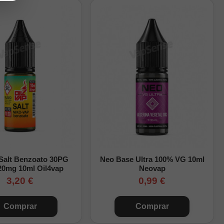
 Salt Benzoato 30PG
Neo Base Ultra 100% VG 10ml
20mg 10ml Oil4vap
Neovap
al de la botella.
3,20 €
0,99 €
orrectamente.
Comprar
Comprar
Longfill
.