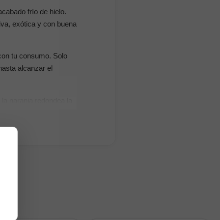
cabado frío de hielo.
iva, exótica y con buena
 con tu consumo. Solo
asta alcanzar el
 la naranja redondea la
frescante del sabor.