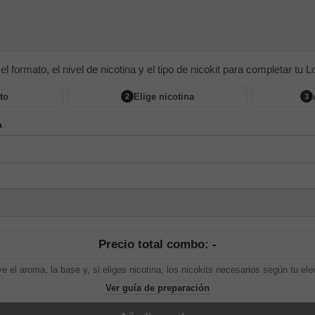
 el formato, el nivel de nicotina y el tipo de nicokit para completar tu Lon
to
Elige nicotina
2
3
a
Precio total combo: -
ye el aroma, la base y, si eliges nicotina, los nicokits necesarios según tu ele
Ver guía de preparación