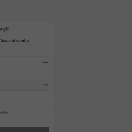
gfill.
Añade el combo
cción.