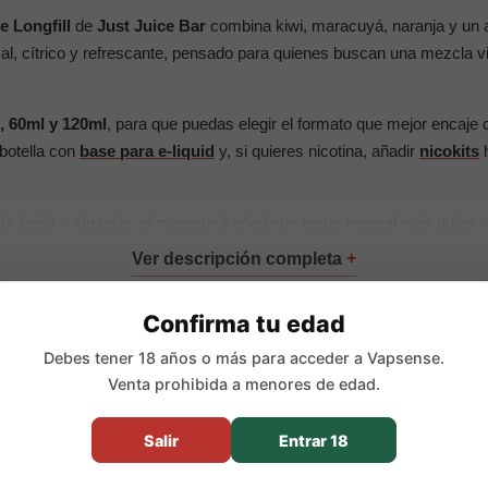
 Longfill
de
Just Juice Bar
combina kiwi, maracuyá, naranja y un a
cal, cítrico y refrescante, pensado para quienes buscan una mezcla v
, 60ml y 120ml
, para que puedas elegir el formato que mejor encaje
 botella con
base para e-liquid
y, si quieres nicotina, añadir
nicokits
h
ada ácida y afrutada, el maracuyá añade un toque tropical más dulce y
 cítrica fresca. El hielo deja un final frío que refuerza el carácter re
:
Confirma tu edad
ml con 6ml de aroma concentrado
Debes tener 18 años o más para acceder a Vapsense.
ml con 12ml de aroma concentrado
Venta prohibida a menores de edad.
20ml con 24ml de aroma concentrado
Salir
Entrar 18
pales: