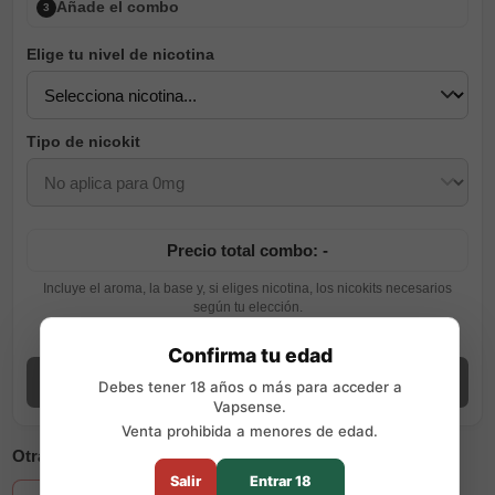
Añade el combo
3
Elige tu nivel de nicotina
Tipo de nicokit
Precio total combo: -
Incluye el aroma, la base y, si eliges nicotina, los nicokits necesarios
según tu elección.
Ver guía de preparación
Confirma tu edad
Añadir combo
Debes tener 18 años o más para acceder a
Vapsense.
Venta prohibida a menores de edad.
Otras opciones disponibles
Salir
Entrar 18
+2