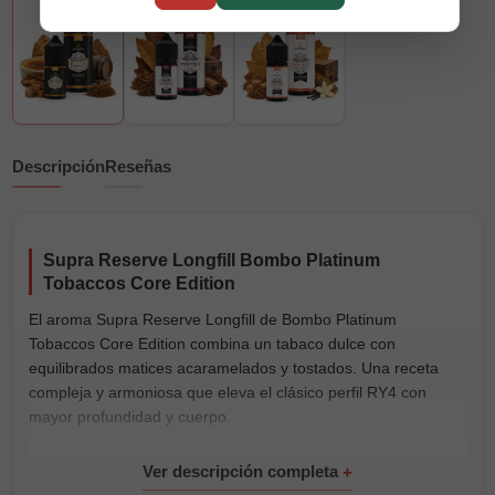
Descripción
Reseñas
Supra Reserve Longfill Bombo Platinum
Tobaccos Core Edition
El aroma Supra Reserve Longfill de Bombo Platinum
Tobaccos Core Edition combina un tabaco dulce con
equilibrados matices acaramelados y tostados. Una receta
compleja y armoniosa que eleva el clásico perfil RY4 con
mayor profundidad y cuerpo.
Reconocido como Mejor Tabaquil en Vapexpo Spain 2022,
forma parte de nuestra selección de
aromas Longfill
y está