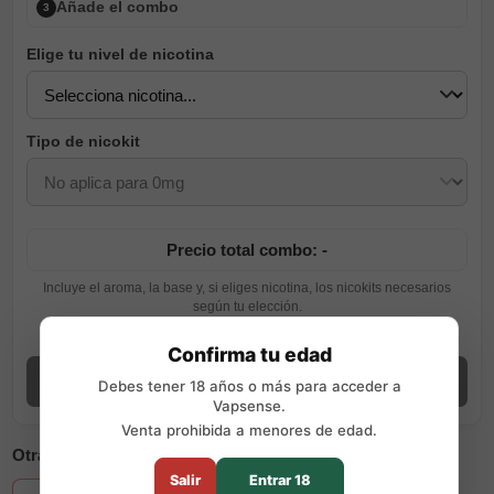
Añade el combo
3
Elige tu nivel de nicotina
Tipo de nicokit
Precio total combo: -
Incluye el aroma, la base y, si eliges nicotina, los nicokits necesarios
según tu elección.
Ver guía de preparación
Confirma tu edad
Añadir combo
Debes tener 18 años o más para acceder a
Vapsense.
Venta prohibida a menores de edad.
Otras opciones disponibles
Salir
Entrar 18
+2