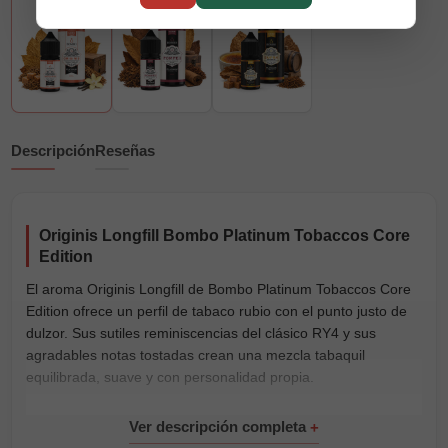
Descripción
Reseñas
Originis Longfill Bombo Platinum Tobaccos Core
Edition
El aroma Originis Longfill de Bombo Platinum Tobaccos Core
Edition ofrece un perfil de tabaco rubio con el punto justo de
dulzor. Sus sutiles reminiscencias del clásico RY4 y sus
agradables notas tostadas crean una mezcla tabaquil
equilibrada, suave y con personalidad propia.
Forma parte de nuestra selección de
aromas Longfill
y está
pensado para quienes prefieren sabores tabaquiles dulces y