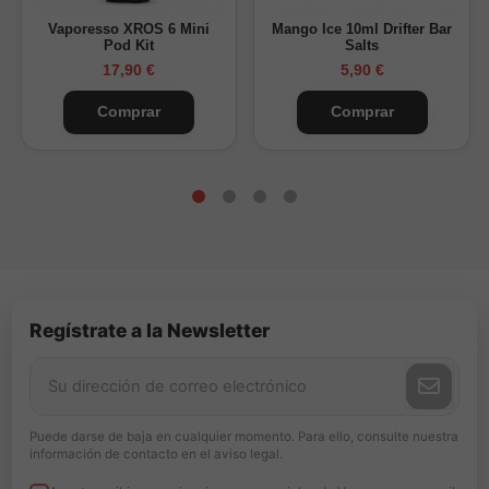
1
90ml
1,7mg/ml
Vaporesso XROS 6 Mini
Mango Ice 10ml Drifter Bar
Pod Kit
Salts
2
80ml
3,3mg/ml
17,90 €
5,90 €
4
60ml
6,7mg/ml
Comprar
Comprar
6
40ml
10mg/ml
9
10ml
15mg/ml
Nicokits de 10ml a 20mg/ml. Ajusta la base según tu mezcla VG/PG.
Importante:
Este producto es un aroma concentrado y debe
diluirse antes de su uso. No debe vapearse directamente.
Regístrate a la Newsletter
Puede darse de baja en cualquier momento. Para ello, consulte nuestra
información de contacto en el aviso legal.