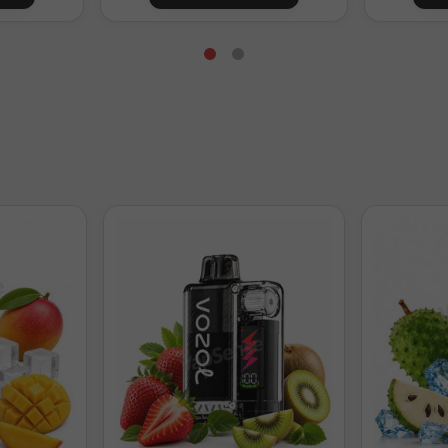
Preparación para 60ml con 16ml de aroma
44ml
0mg/ml
34ml
3,3mg/ml
24ml
6,7mg/ml
14ml
10mg/ml
4ml
13,3mg/ml
Preparación para 120ml con 24ml de aroma
96ml
0mg/ml
86ml
1,7mg/ml
76ml
3,3mg/ml
56ml
6,7mg/ml
36ml
10mg/ml
6ml
15mg/ml
l. Ajusta la base según tu mezcla VG/PG.