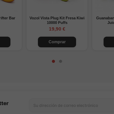
cco es un aroma Longfill concentrado y no debe vapearse directam
 quieres añadir nicotina, con nicokits.
ifter Bar
Vozol Vista Plug Kit Fresa Kiwi
Guanabana
eta de
Drifter Bar Longfill
y descubre otras alternativas para prepara
10000 Puffs
Jui
19,90 €
Comprar
tter