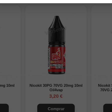
0% PG
na
 con cierre seguro
ngfill:
nible siguiendo las cantidades de la tabla, cierra la botella y agítala 
ra
guía para preparar un Longfill
para conocer el procedimiento com
 preparación
Base
Nicotina final
Preparación para 30ml con 6ml de aroma
0mg 10ml
Nicokit 30PG 70VG 20mg 10ml
Nicokit
24ml
0mg/ml
Oil4vap
70VG 
3,20 €
14ml
6,7mg/ml
4ml
13,3mg/ml
Comprar