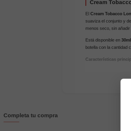
Cream Tobacco L
El
Cream Tobacco Long
suaviza el conjunto y d
menos seco, sin añadir e
Está disponible en
30ml
botella con la cantidad
Características princi
Marca:
Drifter
Gama:
Bar
Tipo de producto:
a
Sabor:
tabaco suav
Formatos:
30ml con
Completa tu compra
Espacio disponible
Dilución:
20% en 30