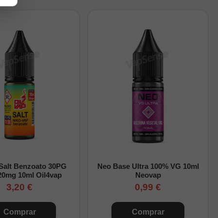
bien para integrar el
pleto paso a paso.
 Salt Benzoato 30PG
Neo Base Ultra 100% VG 10ml
20mg 10ml Oil4vap
Neovap
3,20 €
0,99 €
Comprar
Comprar