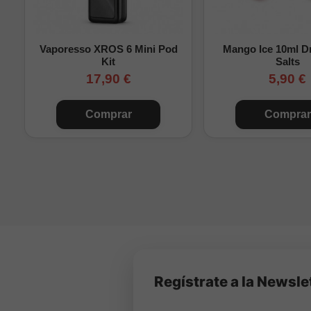
Importante:
Cream Toba
la botella con base y, si
Vaporesso XROS 6 Mini Pod
Mango Ice 10ml Dr
Explora la gama compl
Kit
Salts
17,90 €
5,90 €
Comprar
Comprar
Regístrate a la Newsle