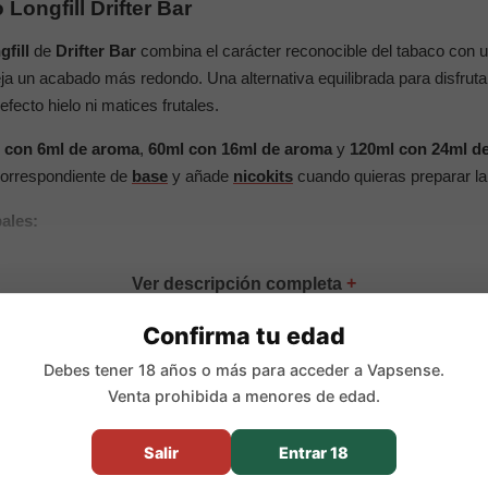
ongfill Drifter Bar
fill
de
Drifter Bar
combina el carácter reconocible del tabaco con
eja un acabado más redondo. Una alternativa equilibrada para disfruta
fecto hielo ni matices frutales.
 con 6ml de aroma
,
60ml con 16ml de aroma
y
120ml con 24ml d
 correspondiente de
base
y añade
nicokits
cuando quieras preparar la
pales:
Confirma tu edad
roma Longfill concentrado
Debes tener 18 años o más para acceder a Vapsense.
e con un toque cremoso y redondo
Venta prohibida a menores de edad.
 6ml de aroma, 60ml con 16ml de aroma y 120ml con 24ml de arom
:
24ml en 30ml, 44ml en 60ml y 96ml en 120ml
Salir
Entrar 18
ml, 26,67% en 60ml y 20% en 120ml