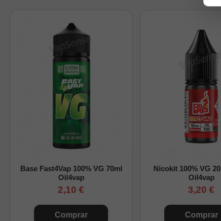
Base del aroma:
10
Nicotina:
sin nicoti
Envase:
botella PET
Cómo preparar este Lo
Completa el espacio dispo
aroma. Consulta nuest
Tabla orientativa de
Nicokits
Base Fast4Vap 100% VG 70ml
Nicokit 100% VG 2
0
Oil4vap
Oil4vap
2,10 €
3,20 €
1
2
Comprar
Comprar