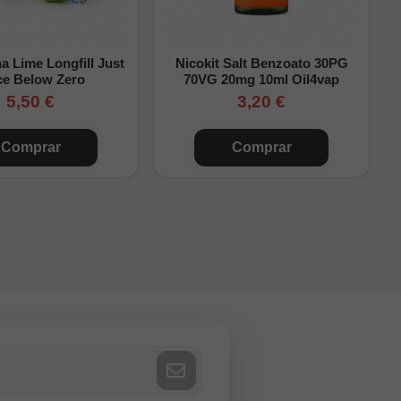
ente. Debes completar
 Lime Longfill Just
Nicokit Salt Benzoato 30PG
r.
ce Below Zero
70VG 20mg 10ml Oil4vap
5,50 €
3,20 €
Comprar
Comprar