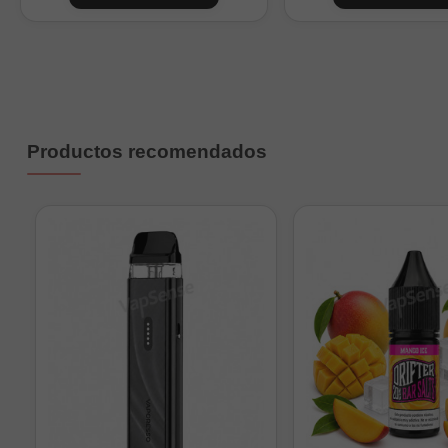
0
1
2
3
Productos recomendados
4
0
1
2
4
6
9
Nicokits de 10ml a 20mg/m