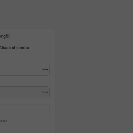
gfill.
Añade el combo
cción.