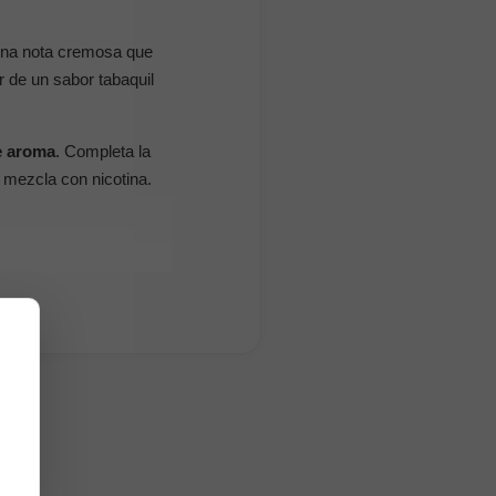
 una nota cremosa que
r de un sabor tabaquil
e aroma
. Completa la
 mezcla con nicotina.
a