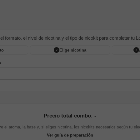
 el formato, el nivel de nicotina y el tipo de nicokit para completar tu Lon
to
Elige nicotina
2
3
a
Precio total combo: -
ye el aroma, la base y, si eliges nicotina, los nicokits necesarios según tu ele
Ver guía de preparación