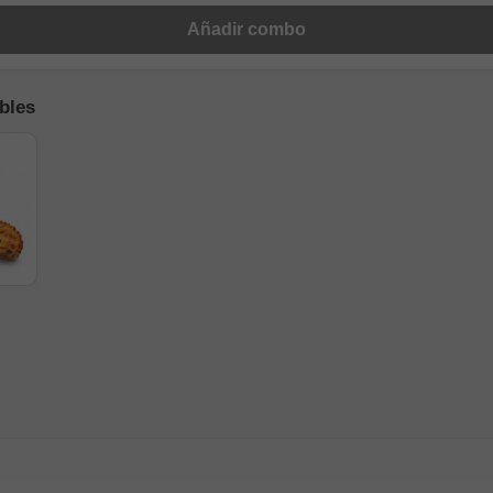
Añadir combo
bles