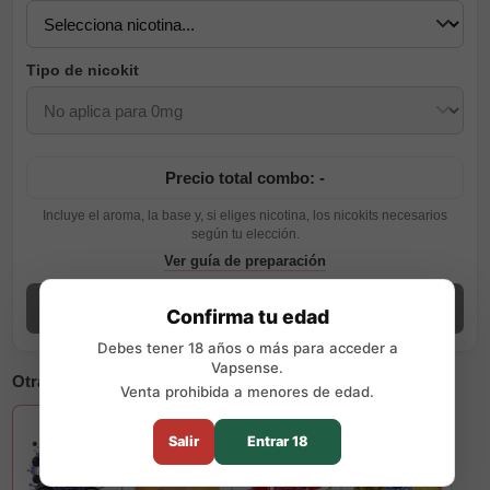
Tipo de nicokit
Precio total combo: -
Incluye el aroma, la base y, si eliges nicotina, los nicokits necesarios
según tu elección.
Ver guía de preparación
Añadir combo
Confirma tu edad
Debes tener 18 años o más para acceder a
Vapsense.
Otras opciones disponibles
Venta prohibida a menores de edad.
Salir
Entrar 18