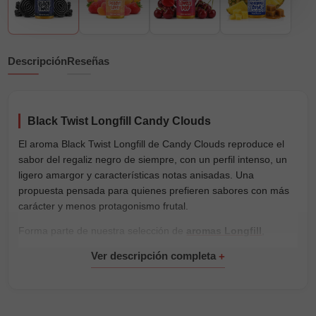
Descripción
Reseñas
Black Twist Longfill Candy Clouds
El aroma Black Twist Longfill de Candy Clouds reproduce el
sabor del regaliz negro de siempre, con un perfil intenso, un
ligero amargor y características notas anisadas. Una
propuesta pensada para quienes prefieren sabores con más
carácter y menos protagonismo frutal.
Forma parte de nuestra selección de
aromas Longfill
,
preparados para completar directamente en su propia botella
y personalizar la mezcla según tus preferencias.
Se presenta en una botella de 30ml con 10ml de aroma
concentrado. Completa el envase con una de nuestras
bases