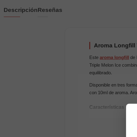
Descripción
Reseñas
Aroma Longfill 
Este
aroma longfill
de 
Triple Melon Ice combina
equilibrado.
Disponible en tres for
con 10ml de aroma. Aroma
Características prin
Composición: 100
Formatos disponible