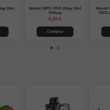
0mg 10ml
Nicokit 30PG 70VG 20mg 10ml
Nicokit
Oil4vap
70VG 
3,20 €
Comprar
¿Cuánta nicotina tendrá tu Longfill 30ml?
its añadidos + Base (20mg/ml)
Nicotina f
Solo base (0mg)
0 