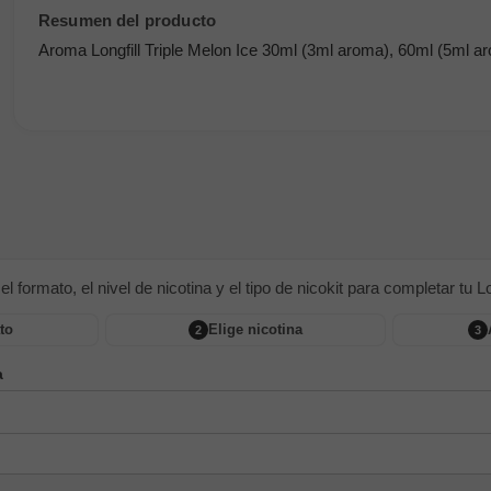
Aroma Longfill Triple Melon Ice 30ml (3ml aroma), 60ml (5ml a
 el formato, el nivel de nicotina y el tipo de nicokit para completar tu Lon
to
Elige nicotina
2
3
a