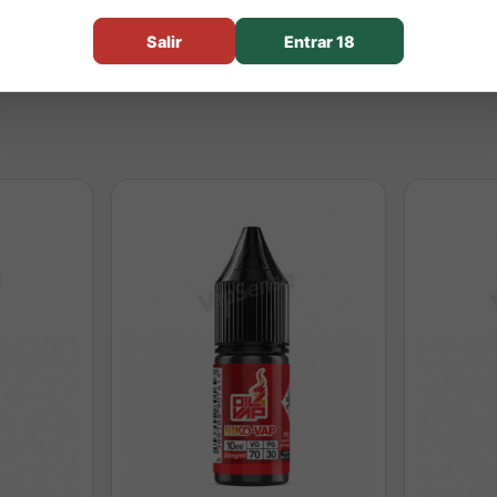
aroma)
Salir
Entrar 18
aroma)
e aroma)
dada: 2 días
oducto es un aroma y debe diluirse
ongfill?