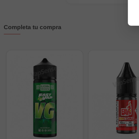
30ml (3ml de 
60ml (5ml de 
120ml (10ml d
Completa tu compra
Sabor: melón y hielo
Sin nicotina
Maceración recomen
Advertencia: este pr
¿Cómo preparar tu L