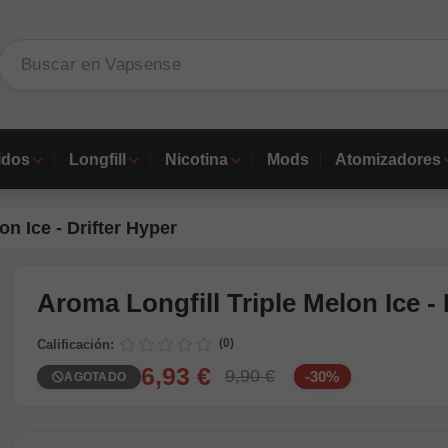
idos
Longfill
Nicotina
Mods
Atomizadores
on Ice - Drifter Hyper
Aroma Longfill Triple Melon Ice - 
(0)
Calificación:
6,93 €
9,90 €
-30%
AGOTADO