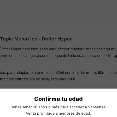
Triple Melon Ice - Drifter Hyper
Drifter Hyper está formulado para ofrecer máxima intensidad con me
 melón dulce y jugoso con un toque de hielo suave para un perfil trop
matos para adaptarse a tu mezcla: 30ml con 3ml de aroma, 60ml con 
 concentrado, sin nicotina, listo para diluir.
cipales
Confirma tu edad
% PG
Debes tener 18 años o más para acceder a Vapsense.
s:
Venta prohibida a menores de edad.