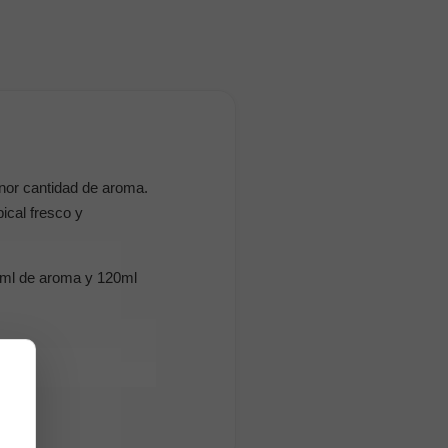
nor cantidad de aroma.
ical fresco y
5ml de aroma y 120ml