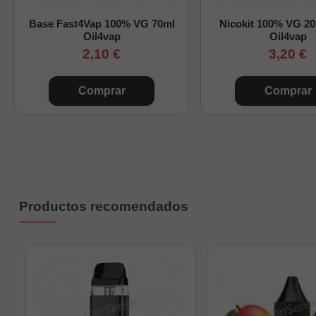
Base Fast4Vap 100% VG 70ml
Nicokit 100% VG 2
Oil4vap
Oil4vap
2,10 €
3,20 €
Comprar
Comprar
Productos recomendados
Nikok