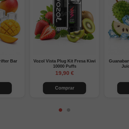
1 nicokit + Base
6 
2 nicokits + Base
13 
¿Cuánta nicotina tendrá tu Longfill 60ml?
ifter Bar
Vozol Vista Plug Kit Fresa Kiwi
Guanabana
10000 Puffs
Jui
its añadidos + Base (20mg/ml)
Nicotina f
19,90 €
Solo base (0mg)
0 
Comprar
1 nicokit + Base
3 
2 nicokits + Base
6 
3 nicokits + Base
10 