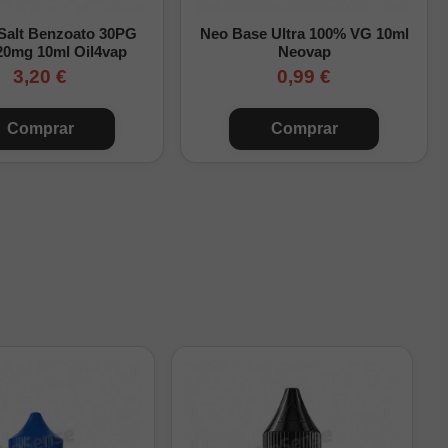
 Salt Benzoato 30PG
Neo Base Ultra 100% VG 10ml
20mg 10ml Oil4vap
Neovap
3,20 €
0,99 €
Comprar
Comprar
inal (mg/ml)
mg/ml