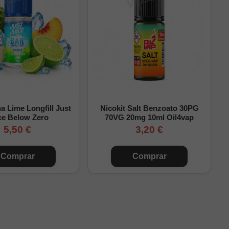
mg/ml
mg/ml
 Lime Longfill Just
Nicokit Salt Benzoato 30PG
ce Below Zero
70VG 20mg 10ml Oil4vap
inal (mg/ml)
5,50 €
3,20 €
mg/ml
Comprar
Comprar
mg/ml
mg/ml
mg/ml