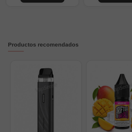
0
1
2
3
4
Productos recomendados
0
1
2
4
6
9
Nicokits de 10ml a 20mg/m
Importante:
Pineapple 