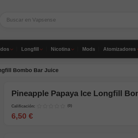
idos
Longfill
Nicotina
Mods
Atomizadores
ngfill Bombo Bar Juice
Pineapple Papaya Ice Longfill B
(0)
Calificación:
6,50 €