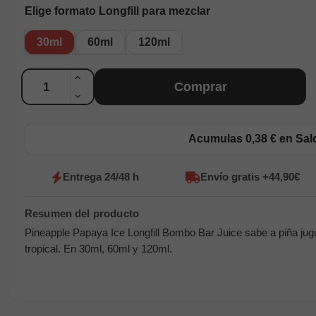
Elige formato Longfill para mezclar
30ml
60ml
120ml
Cantidad
Comprar
Acumulas 0,38 € en Sa
Entrega 24/48 h
Envío gratis +44,90€
Pineapple Papaya Ice Longfill Bombo Bar Juice sabe a piña jugo
tropical. En 30ml, 60ml y 120ml.