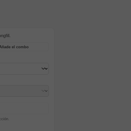
gfill.
Añade el combo
cción.