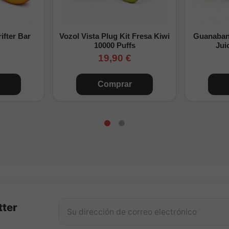
 base y, cuando quieras añadir nicotina, con nicokits.
ifter Bar
Vozol Vista Plug Kit Fresa Kiwi
Guanabana
10000 Puffs
Jui
19,90 €
Comprar
tter