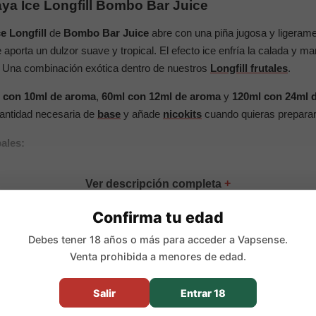
ya Ice Longfill Bombo Bar Juice
e Longfill
de
Bombo Bar Juice
abre con una piña jugosa y ligerame
orta un dulzor suave y tropical. El efecto ice enfría la calada y mant
. Una combinación exótica dentro de nuestros
Longfill frutales
.
 con 10ml de aroma
,
60ml con 12ml de aroma
y
120ml con 24ml 
cantidad necesaria de
base
y añade
nicokits
cuando quieras preparar e
pales:
Confirma tu edad
roma Longfill concentrado
Debes tener 18 años o más para acceder a Vapsense.
papaya dulce y frescor ice
Venta prohibida a menores de edad.
 10ml de aroma, 60ml con 12ml de aroma y 120ml con 24ml de aro
:
20ml en 30ml, 48ml en 60ml y 96ml en 120ml
Salir
Entrar 18
 30ml y 20% en 60ml y 120ml