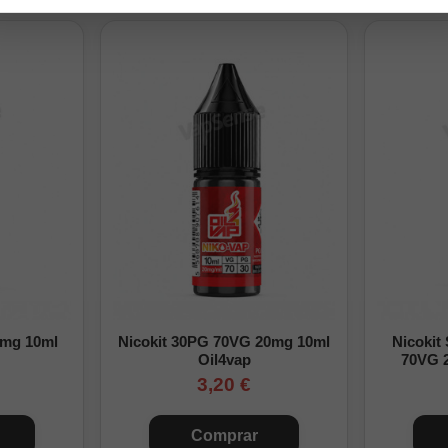
0% PG
na
ngfill:
endo las cantidades de la tabla, ciérrala y agítala bien para repartir e
tra
guía para preparar un Longfill
para ver el proceso completo pas
 preparación
Base
Nicotina final
Preparación para 30ml con 10ml de aroma
20ml
0mg/ml
0mg 10ml
Nicokit 30PG 70VG 20mg 10ml
Nicokit
10ml
6,7mg/ml
Oil4vap
70VG 
3,20 €
0ml
13,3mg/ml
Preparación para 60ml con 12ml de aroma
Comprar