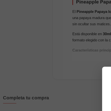
Pineapple Papa
El
Pineapple Papaya Ic
una papaya madura que ap
sin ocultar sus matices
Está disponible en
30ml
formato elegido con la 
Características princi
Marca:
Bombo
Gama:
Bar Juice
Tipo de producto:
a
Sabor:
piña jugosa, 
Formatos:
30ml con
Completa tu compra
Espacio disponible
Dilución:
33,33% en