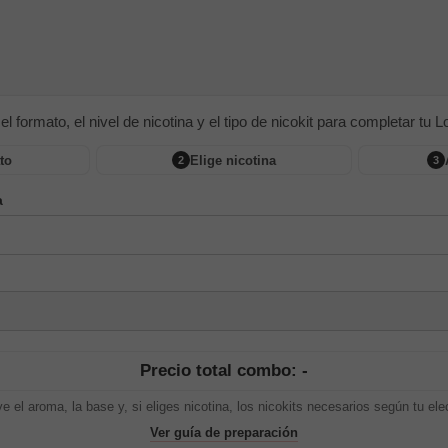
 el formato, el nivel de nicotina y el tipo de nicokit para completar tu Lon
to
Elige nicotina
2
3
a
Precio total combo: -
ye el aroma, la base y, si eliges nicotina, los nicokits necesarios según tu ele
Ver guía de preparación