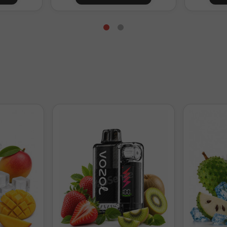
48ml
0mg/ml
38ml
3,3mg/ml
28ml
6,7mg/ml
18ml
10mg/ml
8ml
13,3mg/ml
Preparación para 120ml con 24ml de aroma
96ml
0mg/ml
86ml
1,7mg/ml
76ml
3,3mg/ml
56ml
6,7mg/ml
36ml
10mg/ml
6ml
15mg/ml
l. Ajusta la base según tu mezcla VG/PG.
Papaya Ice es un aroma Longfill concentrado y no puede vapearse d