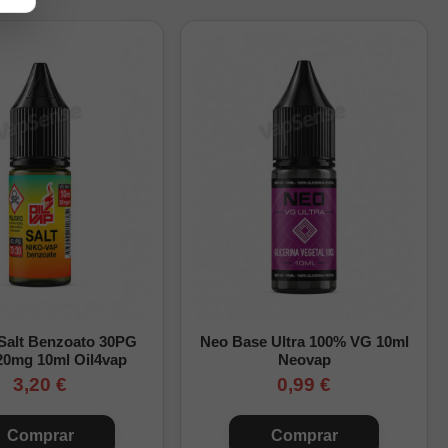
l aroma por toda la
o a paso.
 Salt Benzoato 30PG
Neo Base Ultra 100% VG 10ml
20mg 10ml Oil4vap
Neovap
3,20 €
0,99 €
Comprar
Comprar