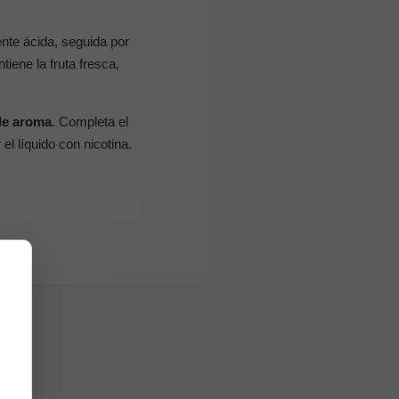
nte ácida, seguida por
iene la fruta fresca,
de aroma
. Completa el
l líquido con nicotina.
ma