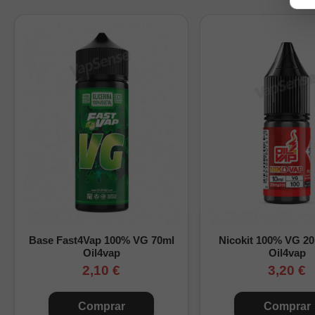
Base del aroma:
10
Nicotina:
sin nicoti
Cómo preparar este Lo
Completa la botella sigui
mezcla. Consulta nues
Tabla orientativa de
Nicokits
0
Base Fast4Vap 100% VG 70ml
Nicokit 100% VG 2
1
Oil4vap
Oil4vap
2,10 €
3,20 €
2
Comprar
Comprar