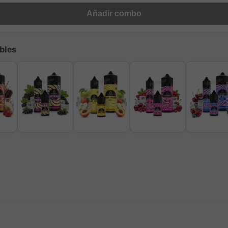
Añadir combo
bles