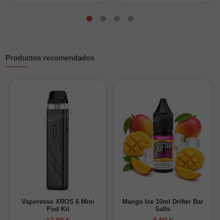
Preparación para 30ml con 10ml de aroma
0
20ml
0mg/ml
1
10ml
6,7mg/ml
Productos recomendados
2
0ml
13,3mg/ml
Nicokits de 10ml a 20mg/ml. Ajusta la base según tu mezcla VG/PG.
Importante:
Este producto es un aroma concentrado y debe
diluirse antes de su uso. No debe vapearse directamente.
Vaporesso XROS 6 Mini
Mango Ice 10ml Drifter Bar
Pod Kit
Salts
17,90 €
5,90 €