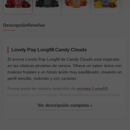
Descripción
Reseñas
Lovely Pop Longfill Candy Clouds
El aroma Lovely Pop Longfill de Candy Clouds está inspirado
en las clásicas piruletas de cereza. Ofrece un sabor dulce con
matices frutales y un fondo ácido muy equilibrado, creando un
perfil sencillo, redondo y con carácter.
Forma parte de nuestra selección de
aromas Longfill
,
preparados para completar directamente en su propia botella
y personalizar la mezcla según tus preferencias.
Se presenta en una botella de 30ml con 10ml de aroma
concentrado. Completa el envase con una de nuestras
bases
para vapeo
y añade los
nicokits
necesarios si deseas