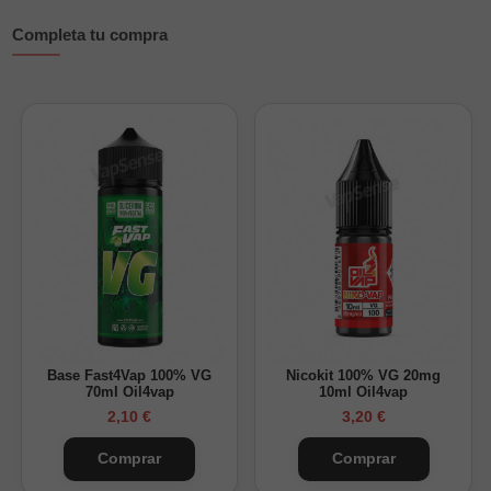
incorporar nicotina.
Completa tu compra
Características principales
Marca:
Candy Clouds.
Sabor:
piruleta de cereza con matices frutales.
Perfil:
dulce con un fondo ácido equilibrado.
Formato:
botella de 30ml con 10ml de aroma.
Concentración:
33,33%.
Envase:
botella con tapón de seguridad infantil.
Cómo preparar este Longfill:
Añade la base y los nicokits necesarios hasta completar los
30ml. Cierra la botella y agita bien la mezcla. Consulta
nuestra
guía para preparar un Longfill
para ver el proceso
Base Fast4Vap 100% VG
Nicokit 100% VG 20mg
70ml Oil4vap
10ml Oil4vap
paso a paso.
2,10 €
3,20 €
Tabla orientativa de preparación
Comprar
Comprar
Nicokits
Base
Nicotina final