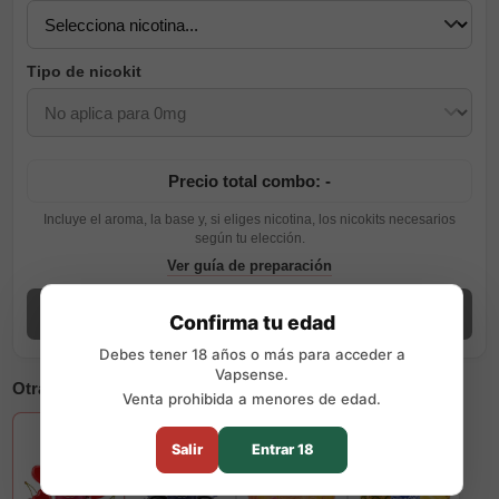
Tipo de nicokit
Precio total combo: -
Incluye el aroma, la base y, si eliges nicotina, los nicokits necesarios
según tu elección.
Ver guía de preparación
Añadir combo
Confirma tu edad
Debes tener 18 años o más para acceder a
Vapsense.
Otras opciones disponibles
Venta prohibida a menores de edad.
Salir
Entrar 18