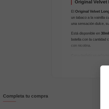
Original Velvet
El
Original Velvet Long
un tabaco a la vainilla 
una sensación dulce, s
Está disponible en
30ml
botella con la cantidad
con nicotina.
Características princi
Marca:
Montreal
Tipo de producto:
a
Sabor:
helado de pis
Formatos:
30ml con
Completa tu compra
Espacio disponible
Dilución:
20% en los