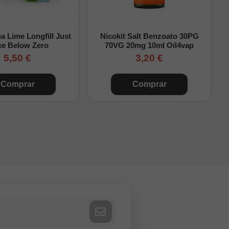
ll
.
 Lime Longfill Just
Nicokit Salt Benzoato 30PG
ce Below Zero
70VG 20mg 10ml Oil4vap
5,50 €
3,20 €
Comprar
Comprar