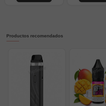
1
2
3
4
Productos recomendados
0
1
2
4
6
9
Nicokits de 10ml a 20mg/m
Importante:
Original Ve
botella con base y, si qu