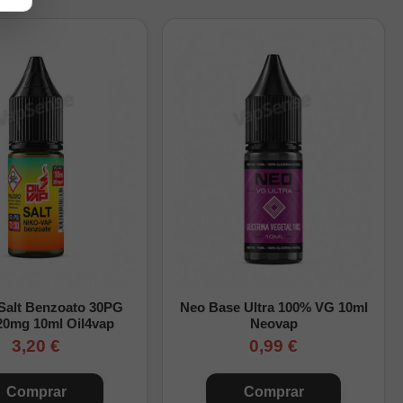
grar todos los
pleto paso a paso.
 Salt Benzoato 30PG
Neo Base Ultra 100% VG 10ml
20mg 10ml Oil4vap
Neovap
3,20 €
0,99 €
Comprar
Comprar