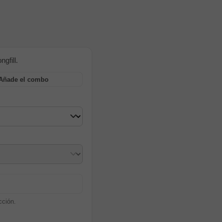
gfill.
Añade el combo
cción.