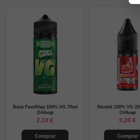
Base del aroma:
10
Nicotina:
sin nicoti
Cómo preparar este Lo
Completa la botella con 
componentes. Consulta
Tabla orientativa de
Nicokits
0
Base Fast4Vap 100% VG 70ml
Nicokit 100% VG 2
1
Oil4vap
Oil4vap
2,10 €
3,20 €
2
Comprar
Comprar
0