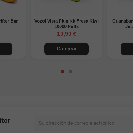
ongfill de tabaco
o descubre la gama completa de
Montreal Longfi
ifter Bar
Vozol Vista Plug Kit Fresa Kiwi
Guanabana
10000 Puffs
Jui
19,90 €
Comprar
tter