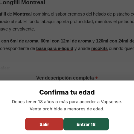
 Longfill Montreal
fill
de
Montreal
combina el sabor cremoso del helado de pistacho c
curado al sol. El fondo tabaquil aporta profundidad, mientras el pistach
uave y envolvente.
 con 6ml de aroma
,
60ml con 12ml de aroma
y
120ml con 24ml d
 correspondiente de
base para e-liquid
y añade
nicokits
cuando quier
pales:
Confirma tu edad
roma Longfill concentrado
tacho, caramelo dorado y tabaco a la vainilla curado al sol
Debes tener 18 años o más para acceder a Vapsense.
Venta prohibida a menores de edad.
 6ml de aroma, 60ml con 12ml de aroma y 120ml con 24ml de arom
:
24ml en 30ml, 48ml en 60ml y 96ml en 120ml
Salir
Entrar 18
 tres formatos