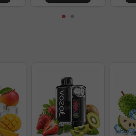
38ml
3,3mg/ml
28ml
6,7mg/ml
18ml
10mg/ml
8ml
13,3mg/ml
Preparación para 120ml con 24ml de aroma
96ml
0mg/ml
86ml
1,7mg/ml
76ml
3,3mg/ml
56ml
6,7mg/ml
36ml
10mg/ml
6ml
15mg/ml
l. Ajusta la base según la proporción VG/PG elegida.
lvet es un aroma Longfill concentrado y no debe vapearse directame
ieres añadir nicotina, con nicokits.