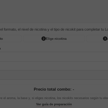
 el formato, el nivel de nicotina y el tipo de nicokit para completar tu Lon
to
Elige nicotina
2
3
a
Precio total combo: -
ye el aroma, la base y, si eliges nicotina, los nicokits necesarios según tu ele
Ver guía de preparación