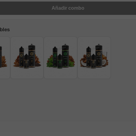
Añadir combo
bles