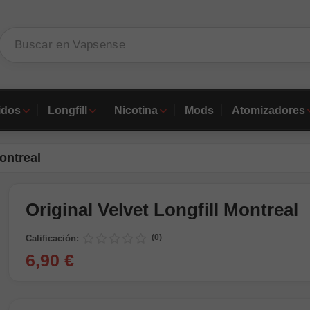
idos
Longfill
Nicotina
Mods
Atomizadores
Montreal
Original Velvet Longfill Montreal
(0)
Calificación:
6,90 €