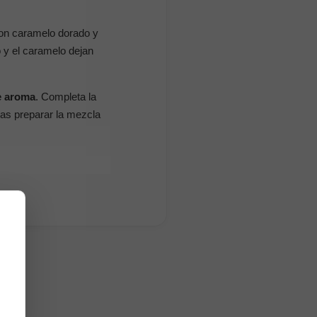
on caramelo dorado y
o y el caramelo dejan
e aroma
. Completa la
as preparar la mezcla
a