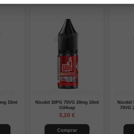
0% PG
na
ngfill:
las cantidades indicadas en la tabla, ciérrala y agítala bien hasta inte
 nuestra
guía para preparar un Longfill
para seguir el proceso com
 preparación
Base
Nicotina final
Preparación para 30ml con 6ml de aroma
24ml
0mg/ml
0mg 10ml
Nicokit 30PG 70VG 20mg 10ml
Nicokit
14ml
6,7mg/ml
Oil4vap
70VG 
3,20 €
4ml
13,3mg/ml
Preparación para 60ml con 12ml de aroma
Comprar
48ml
0mg/ml