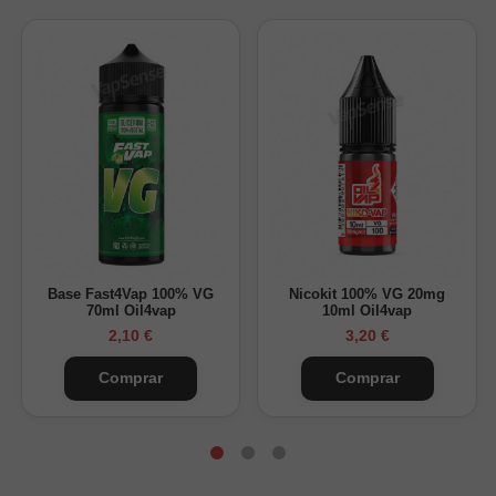
Sabor a fresa y plátano.
Perfil frutal dulce, suave y equilibrado.
Formato Longfill para alquimia.
Compatible con bases y nicokits.
Sin nicotina.
Perfil de sabor
Strawberry Banana mezcla fresa dulce con plátano suave,
creando un perfil frutal redondo, cremoso y constante. Es una
opción pensada para quienes buscan un Longfill dulce,
agradable y sencillo de vapear durante el día.
Base Fast4Vap 100% VG
Nicokit 100% VG 20mg
70ml Oil4vap
10ml Oil4vap
Especificaciones
2,10 €
3,20 €
Formato:
Longfill 60ml
Comprar
Comprar
Contenido:
9ml de aroma
Capacidad del bote:
60ml
Espacio para base/nicokits:
51ml
Porcentaje:
100% PG