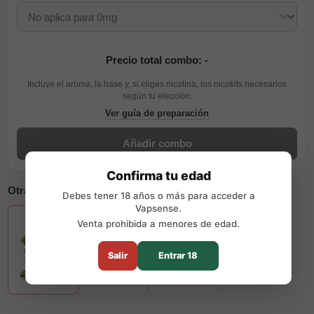
Precio total combo: -
Incluye el aroma, la base y, si eliges nicotina, los nicokits necesarios
según tu elección.
Ver guía de preparación
Añadir combo
Confirma tu edad
Otras opciones disponibles
Debes tener 18 años o más para acceder a
Vapsense.
+13
Venta prohibida a menores de edad.
Salir
Entrar 18