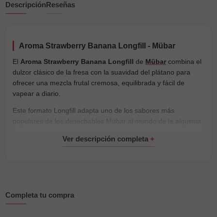
Descripción
Reseñas
Aroma Strawberry Banana Longfill - Mübar
El
Aroma Strawberry Banana Longfill
de
Mübar
combina el
dulzor clásico de la fresa con la suavidad del plátano para
ofrecer una mezcla frutal cremosa, equilibrada y fácil de
vapear a diario.
Este formato Longfill adapta uno de los sabores más
populares de los desechables Mübar al mundo de la alquimia,
permitiendo preparar tu propio e-liquid con
bases para e-
liquid
y
nicokits
según el nivel de nicotina deseado.
Formato real:
botella de 60ml con 9ml de aroma
concentrado
, lista para completar antes de usar.
Características principales
Completa tu compra
Botella de 60ml con 9ml de aroma.