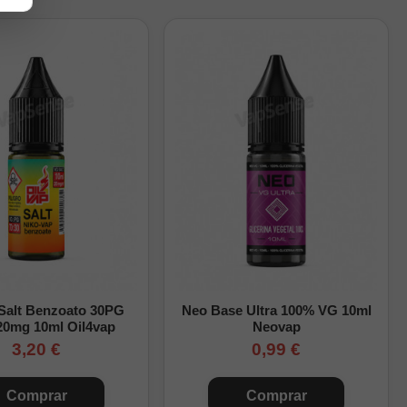
ormato elegido. Después,
ill
para revisar el
 Salt Benzoato 30PG
Neo Base Ultra 100% VG 10ml
20mg 10ml Oil4vap
Neovap
3,20 €
0,99 €
Comprar
Comprar