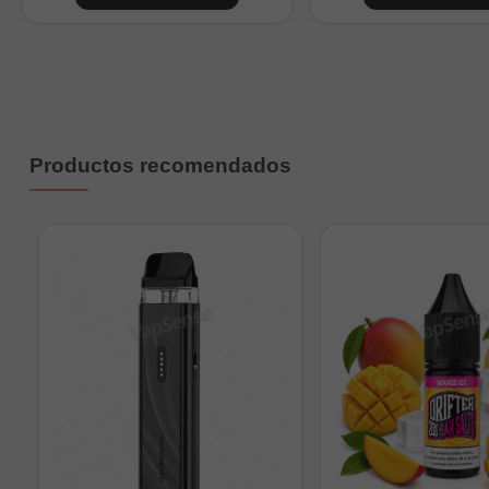
0
1
2
3
Productos recomendados
4
0
1
2
4
6
9
Nicokits de 10ml a 20mg/m