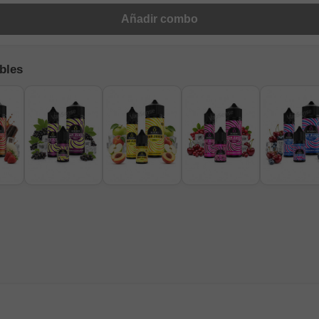
Añadir combo
bles