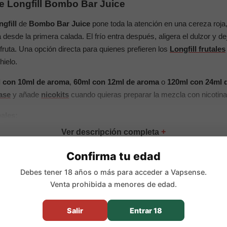
ce Longfill Bombo Bar Juice
gfill
de
Bombo Bar Juice
pone toda la atención en una cereza roja
 desde la primera calada. El frío entra después, aligera el dulzor y dej
fruta. Una opción directa para quienes prefieren los
Longfill frutales
hielo.
 con 10ml de aroma
,
60ml con 12ml de aroma
o
120ml con 24ml 
ase
y añade
nicokits
cuando quieras preparar la mezcla con nicotina
pales:
Confirma tu edad
roma Longfill concentrado
Debes tener 18 años o más para acceder a Vapsense.
Venta prohibida a menores de edad.
intensa, dulce y jugosa con un acabado ice
 10ml de aroma, 60ml con 12ml de aroma y 120ml con 24ml de aro
Salir
Entrar 18
:
20ml en 30ml, 48ml en 60ml y 96ml en 120ml