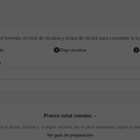
 el formato, el nivel de nicotina y el tipo de nicokit para completar tu Lon
to
Elige nicotina
2
3
a
Precio total combo: -
ye el aroma, la base y, si eliges nicotina, los nicokits necesarios según tu ele
Ver guía de preparación