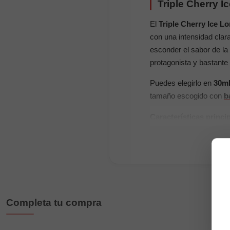
Triple Cherry I
El
Triple Cherry Ice Lon
con una intensidad clara
esconder el sabor de la 
protagonista y bastante 
Puedes elegirlo en
30ml
tamaño escogido con
b
Características princi
Marca:
Bombo
Gama:
Bar Juice
Tipo de producto:
a
Sabor:
cereza roja 
Completa tu compra
Formatos:
30ml con
Espacio disponible