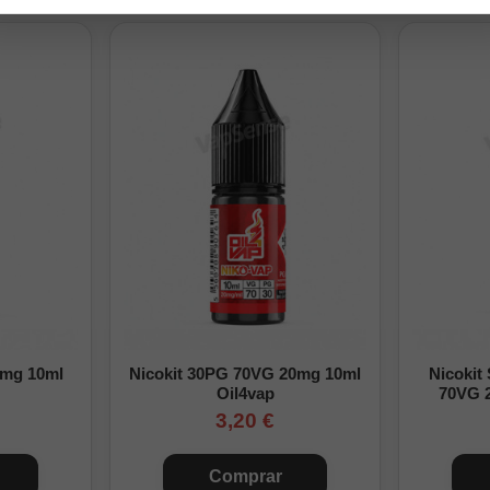
 30ml y 20% en 60ml y 120ml
0% PG
na
ngfill:
a base y los nicokits necesarios hasta alcanzar el volumen total del f
para integrar la mezcla. Consulta nuestra
guía para preparar un Longf
 preparación
Base
Nicotina final
0mg 10ml
Nicokit 30PG 70VG 20mg 10ml
Nicokit
Preparación para 30ml con 10ml de aroma
Oil4vap
70VG 
20ml
0mg/ml
3,20 €
10ml
6,7mg/ml
Comprar
0ml
13,3mg/ml