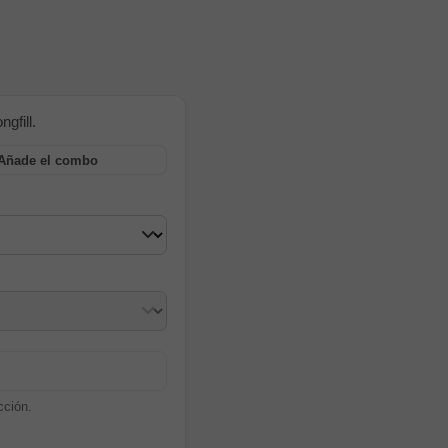
gfill.
Añade el combo
cción.