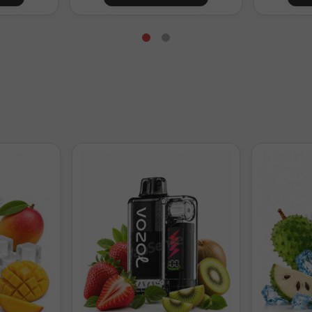
Preparación para 60ml con 12ml de aroma
48ml
0mg/ml
38ml
3,3mg/ml
28ml
6,7mg/ml
18ml
10mg/ml
8ml
13,3mg/ml
Preparación para 120ml con 24ml de aroma
96ml
0mg/ml
86ml
1,7mg/ml
76ml
3,3mg/ml
56ml
6,7mg/ml
36ml
10mg/ml
6ml
15mg/ml
l. Ajusta la base según tu mezcla VG/PG.