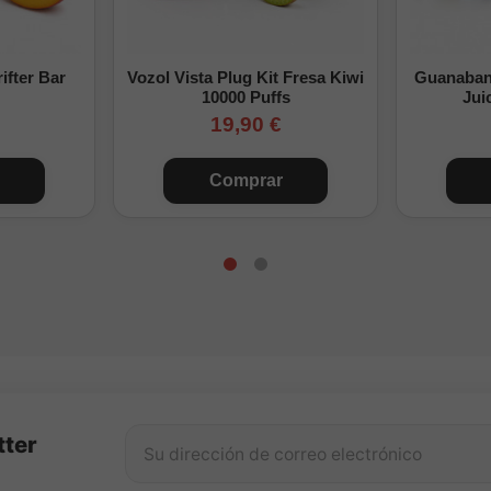
ry Ice es un aroma Longfill concentrado y no está listo para vapear 
si quieres añadir nicotina, con nicokits.
ifter Bar
Vozol Vista Plug Kit Fresa Kiwi
Guanabana
10000 Puffs
Jui
19,90 €
Comprar
tter