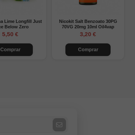
directamente. Debes
 Lime Longfill Just
Nicokit Salt Benzoato 30PG
ce Below Zero
70VG 20mg 10ml Oil4vap
5,50 €
3,20 €
Comprar
Comprar