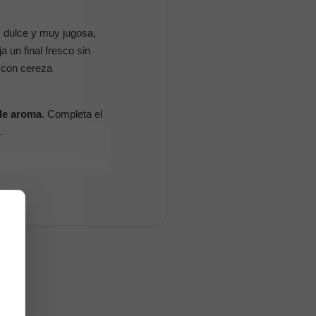
, dulce y muy jugosa,
a un final fresco sin
con cereza
de aroma
. Completa el
.
ma