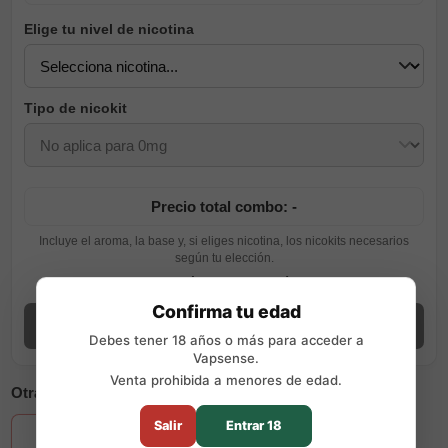
Elige tu nivel de nicotina
Tipo de nicokit
Precio total combo: -
Incluye el aroma, la base y, si eliges nicotina, los nicokits necesarios
según tu elección.
Ver guía de preparación
Confirma tu edad
Añadir combo
Debes tener 18 años o más para acceder a
Vapsense.
Venta prohibida a menores de edad.
Otras opciones disponibles
+35
Salir
Entrar 18