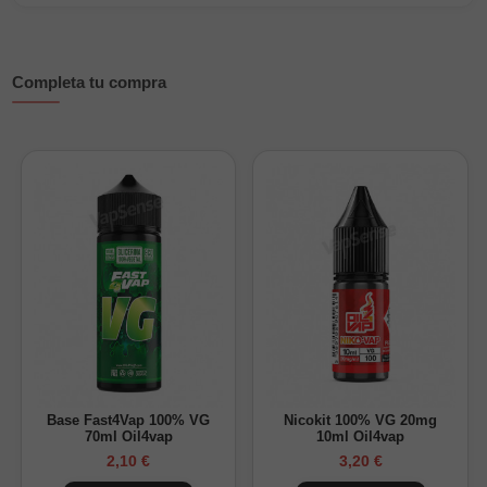
de aroma
y
120ml con 24ml de aroma
. Completa el formato
elegido con la cantidad necesaria de
base
y añade
nicokits
cuando quieras preparar la mezcla con nicotina.
Completa tu compra
Características principales:
Marca:
Bombo
Gama:
Bar Juice
Tipo de producto:
aroma Longfill concentrado
Sabor:
batido de fresa dulce y cremoso con un acabado
ice
Formatos:
30ml con 10ml de aroma, 60ml con 12ml de
aroma y 120ml con 24ml de aroma
Espacio disponible:
20ml en 30ml, 48ml en 60ml y 96ml
en 120ml
Dilución:
33,33% en 30ml y 20% en 60ml y 120ml
Base del aroma:
100% PG
Base Fast4Vap 100% VG
Nicokit 100% VG 20mg
70ml Oil4vap
10ml Oil4vap
Nicotina:
sin nicotina
2,10 €
3,20 €