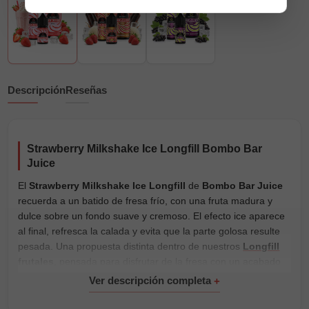
Descripción
Reseñas
Strawberry Milkshake Ice Longfill Bombo Bar
Juice
El
Strawberry Milkshake Ice Longfill
de
Bombo Bar Juice
recuerda a un batido de fresa frío, con una fruta madura y
dulce sobre un fondo suave y cremoso. El efecto ice aparece
al final, refresca la calada y evita que la parte golosa resulte
pesada. Una propuesta distinta dentro de nuestros
Longfill
frutales
, pensada para disfrutar de la fresa con un acabado
más cremoso y helado.
Está disponible en
30ml con 10ml de aroma
,
60ml con 12ml