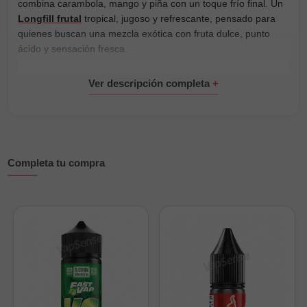
combina carambola, mango y piña con un toque frío final. Un
Longfill frutal
tropical, jugoso y refrescante, pensado para
quienes buscan una mezcla exótica con fruta dulce, punto
ácido y sensación fresca.
Está disponible en
30ml, 60ml y 120ml
, para que puedas
elegir el formato que mejor encaje con tu consumo. Solo
tienes que completar la botella con
base para e-liquid
y, si
quieres nicotina, añadir
nicokits
hasta alcanzar el volumen
final.
La carambola aporta un matiz exótico y ligeramente ácido, el
Completa tu compra
mango añade dulzor tropical y cuerpo, y la piña refuerza la
mezcla con una nota jugosa y refrescante. El hielo deja una
sensación fría al final de la calada sin tapar el sabor de las
frutas.
Formatos disponibles:
30ml:
botella de 30ml con 6ml de aroma concentrado
60ml:
botella de 60ml con 12ml de aroma concentrado
120ml:
botella de 120ml con 24ml de aroma concentrado