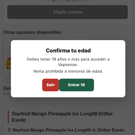
Añadir combo
Otras opciones disponibles
+6
Confirma tu edad
Debes tener 18 años o más para acceder a
Vapsense.
Venta prohibida a menores de edad.
Salir
Entrar 18
Descripción
Reseñas
Starfruit Mango Pineapple Ice Longfill Drifter
Exotic
El
Starfruit Mango Pineapple Ice Longfill
de
Drifter Exotic