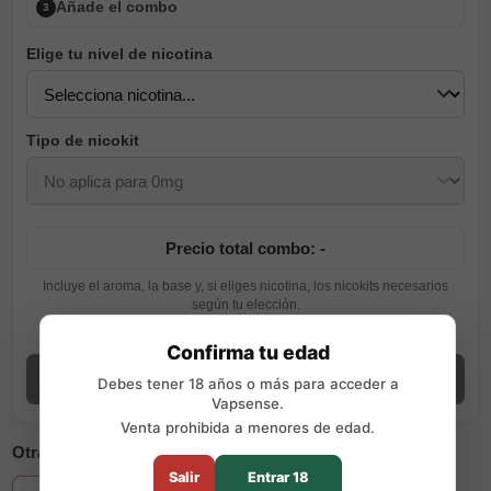
Añade el combo
3
Elige tu nivel de nicotina
Tipo de nicokit
Precio total combo: -
Incluye el aroma, la base y, si eliges nicotina, los nicokits necesarios
según tu elección.
Ver guía de preparación
Confirma tu edad
Añadir combo
Debes tener 18 años o más para acceder a
Vapsense.
Venta prohibida a menores de edad.
Otras opciones disponibles
Salir
Entrar 18
+3