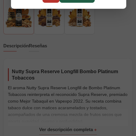
Descripción
Reseñas
Nutty Supra Reserve Longfill Bombo Platinum
Tobaccos
El aroma Nutty Supra Reserve Longfill de Bombo Platinum
Tobaccos reinterpreta el reconocido Supra Reserve, premiado
como Mejor Tabaquil en Vapexpo 2022. Su receta combina
tabaco dulce con matices acaramelados y tostados,
acompañados de una cremosa mezcla de frutos secos que
aporta suavidad, cuerpo y profundidad.
Forma parte de nuestra selección de
aromas Longfill
y está