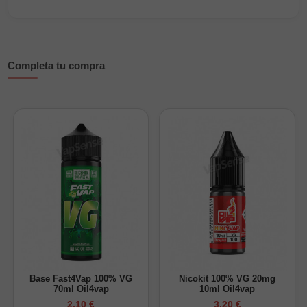
pensado para quienes prefieren perfiles tabaquiles dulces con
un acabado cremoso y tostado.
Se presenta en una botella de 60ml con 15ml de aroma
concentrado. Completa el envase con una de nuestras
bases
Completa tu compra
para vapeo
y añade los
nicokits
necesarios si deseas
incorporar nicotina.
Características principales
Marca:
Bombo.
Gama:
Platinum Tobaccos.
Sabor:
tabaco dulce, caramelo, notas tostadas y crema
de frutos secos.
Formato:
botella de 60ml con 15ml de aroma.
Concentración:
25%.
Envase:
botella con tapón de seguridad infantil.
Base Fast4Vap 100% VG
Nicokit 100% VG 20mg
Cómo preparar este Longfill:
70ml Oil4vap
10ml Oil4vap
Añade la base y los nicokits necesarios hasta completar los
2,10 €
3,20 €