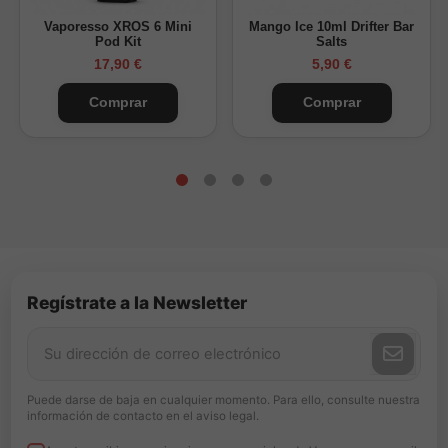
diluirse antes de su uso. No debe vapearse directamente.
Vaporesso XROS 6 Mini
Mango Ice 10ml Drifter Bar
Pod Kit
Salts
17,90 €
5,90 €
Comprar
Comprar
Regístrate a la Newsletter
Puede darse de baja en cualquier momento. Para ello, consulte nuestra
información de contacto en el aviso legal.