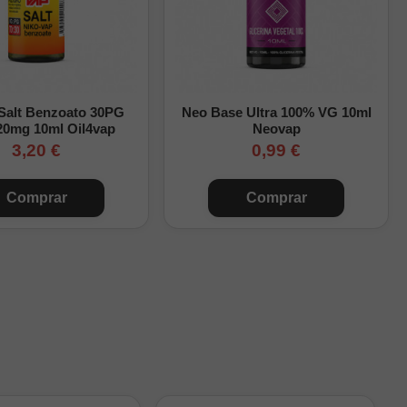
, añade los
nicokits
 Salt Benzoato 30PG
Neo Base Ultra 100% VG 10ml
me y deja que la menta y
20mg 10ml Oil4vap
Neovap
3,20 €
0,99 €
paso.
Comprar
Comprar
Nicotina final
0mg/ml
3,3mg/ml aprox.
6,7mg/ml aprox.