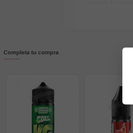
persistente. El resulta
mentolada clara en cad
Formatos disponibles
60ml:
botella de 60
120ml:
botella de 1
Completa tu compra
Características princi
Marca:
Just Juice.
Gama:
Ice.
Tipo de producto:
a
Sabor:
menta suave 
Formatos:
60ml y 1
Nicotina:
no incluid