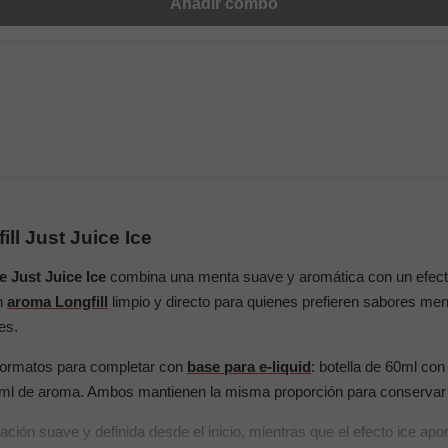
Añadir combo
ill Just Juice Ice
e Just Juice Ice
combina una menta suave y aromática con un efecto
Un
aroma Longfill
limpio y directo para quienes prefieren sabores men
es.
 formatos para completar con
base para e-liquid
: botella de 60ml co
4ml de aroma. Ambos mantienen la misma proporción para conservar l
ión suave y definida desde el inicio, mientras que el efecto ice aporta