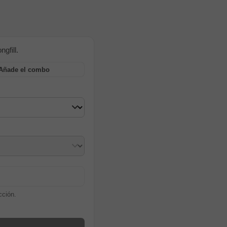
gfill.
Añade el combo
cción.