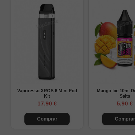
60ml
60ml
Mu
120ml
Sin
120ml
Mu
120ml
120ml
120ml
Vaporesso XROS 6 Mini Pod
Mango Ice 10ml Dr
Kit
Salts
120ml
Mu
17,90 €
5,90 €
Cálculos aproximados re
Comprar
Comprar
Importante:
Pure Mint 