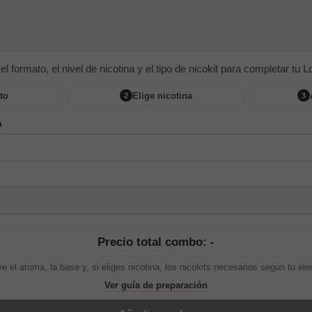
 el formato, el nivel de nicotina y el tipo de nicokit para completar tu Lon
to
Elige nicotina
2
3
a
Precio total combo: -
ye el aroma, la base y, si eliges nicotina, los nicokits necesarios según tu ele
Ver guía de preparación