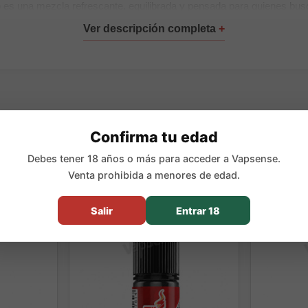
do es una mezcla refrescante, equilibrada y pensada para quienes bu
a calada.
:
ml con 12ml de aroma concentrado.
20ml con 24ml de aroma concentrado.
Confirma tu edad
pales:
Debes tener 18 años o más para acceder a Vapsense.
Venta prohibida a menores de edad.
Salir
Entrar 18
roma Longfill concentrado.
y efecto frío.
20ml.
a.