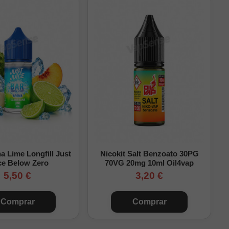
10mg/ml aprox.
13,3mg/ml aprox.
0mg/ml
1,7mg/ml aprox.
3,3mg/ml aprox.
6,7mg/ml aprox.
10mg/ml aprox.
 Lime Longfill Just
Nicokit Salt Benzoato 30PG
ce Below Zero
70VG 20mg 10ml Oil4vap
15mg/ml aprox.
5,50 €
3,20 €
u capacidad total.
Comprar
Comprar
rectamente sin