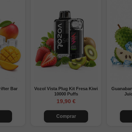
Fuerte
3 nicokits
18ml
y fuerte
4 nicokits
8ml
 nicotina
0
96ml
y suave
1 nicokit
86ml
Suave
2 nicokits
76ml
Medio
4 nicokits
56ml
Fuerte
6 nicokits
36ml
ifter Bar
Vozol Vista Plug Kit Fresa Kiwi
Guanabana
10000 Puffs
Jui
y fuerte
9 nicokits
6ml
19,90 €
alizados con nicokits de 10ml a 20mg/ml y completando cada botella hasta s
Comprar
es un aroma Longfill concentrado para mezclar. No debe vapearse di