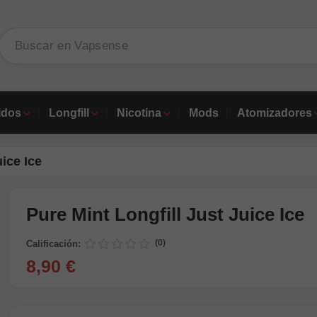
idos
Longfill
Nicotina
Mods
Atomizadores
uice Ice
Pure Mint Longfill Just Juice Ice
(0)
Calificación:
8,90 €