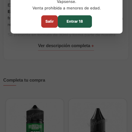
Vapsense.
El aroma concentrado
Ultimate Ragnarok Zero Sweet
Venta prohibida a menores de edad.
Edition
de
A&L
combina la intensidad de unas jugosas
frambuesas con fresas dulces, grosellas negras y moras. Una
Salir
Entrar 18
receta afrutada con una marcada mezcla de frutos rojos.
Se presenta en formato de 30ml y forma parte de nuestra
selección de
aromas concentrados para alquimia
.
Perfil de sabor
Frambuesas jugosas.
Fresas dulces.
Grosellas negras.
Completa tu compra
Moras.
Características principales
Marca:
A&L.
Gama:
Ultimate Ragnarok Zero Sweet Edition.
Formato:
30ml.