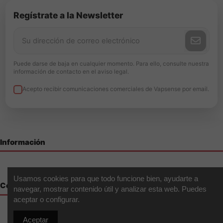
Regístrate a la Newsletter
Puede darse de baja en cualquier momento. Para ello, consulte nuestra
información de contacto en el aviso legal.
Acepto recibir comunicaciones comerciales de Vapsense por email.
Información
Usamos cookies para que todo funcione bien, ayudarte a
Contáctenos
navegar, mostrar contenido útil y analizar esta web. Puedes
aceptar o configurar.
Aceptar