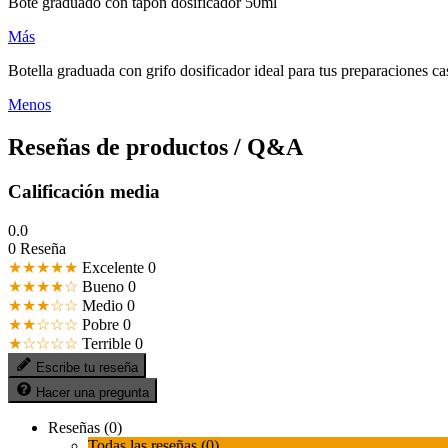
Bote graduado con tapón dosificador 50ml
Más
Botella graduada con grifo dosificador ideal para tus preparaciones ca
Menos
Reseñas de productos / Q&A
Calificación media
0.0
0 Reseña
★★★★★
Excelente
0
★★★★☆
Bueno
0
★★★☆☆
Medio
0
★★☆☆☆
Pobre
0
★☆☆☆☆
Terrible
0
Escribe tu reseña
Hacer una pregunta
Reseñas (0)
Todas las reseñas (0)