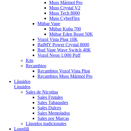
Muss Mármol Pro
Muss Crystal V2
Muss Tech 8000
Muss CyberFlex
Mübar Vape
Mübar Kuba 700
Mübar Eden Beast 50K
Vozol Vista Plug 10K
BalMY Power Crystal 8000
Bud Vape Wave Switch 40K
Vozol Neon 1.000 Puff
Kits
Recambios
Recambios Vozol Vista Plug
Recambios Muss Mármol Pro
Líquidos
Líquidos
Sales de Nicotina
Sales Frutales
Sales Tabaquiles
Sales Dulces
Sales Mentolados
Sales por Marcas
Líquidos tradicionales
Longfill