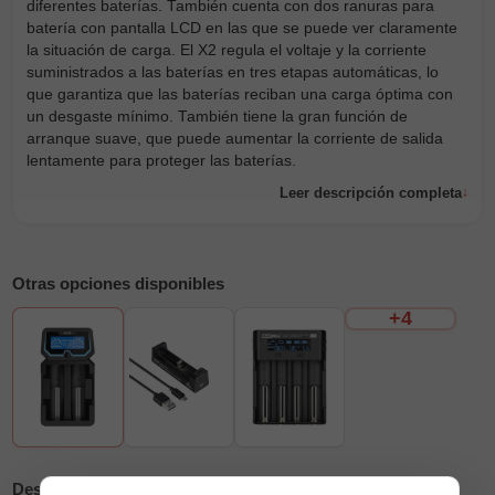
diferentes baterías. También cuenta con dos ranuras para
batería con pantalla LCD en las que se puede ver claramente
la situación de carga. El X2 regula el voltaje y la corriente
suministrados a las baterías en tres etapas automáticas, lo
que garantiza que las baterías reciban una carga óptima con
un desgaste mínimo. También tiene la gran función de
arranque suave, que puede aumentar la corriente de salida
lentamente para proteger las baterías.
Leer descripción completa
Otras opciones disponibles
+4
Descripción
Reseñas