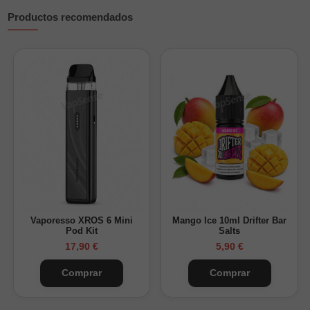
Paquete: Caja de regalo
Productos recomendados
Cada conjunto contiene:
1 cargador Xtar X2
Cable de alimentación USB de 1 pieza
1pc Manual de instrucciones
Vaporesso XROS 6 Mini
Mango Ice 10ml Drifter Bar
Pod Kit
Salts
17,90 €
5,90 €
Comprar
Comprar