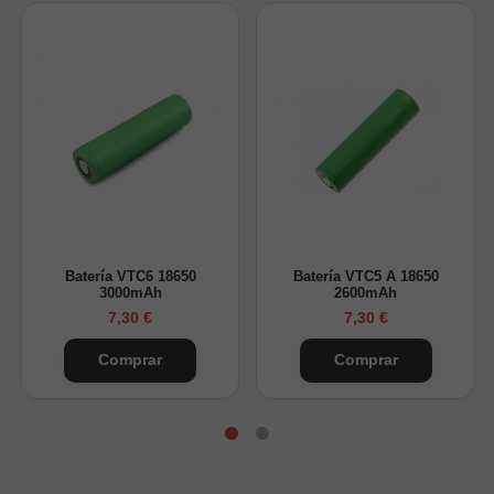
* La función de activación de 0 V revive la batería descargada
en exceso
* La carga de tres etapas (TC, CC y CV) garantiza que las
baterías reciban una carga óptima con un desgaste mínimo.
* Dos puertos de entrada para uso en interiores y exteriores
Marca: XTAR
Unidad: 1Set
Tamaño: 135 * 75 * 38 mm
Batería VTC6 18650
Batería VTC5 A 18650
3000mAh
2600mAh
Materiales de la caja: ABS / PC
7,30 €
7,30 €
Entrada: 100-240V- 50/ 60Hz 0.4A DC 5V 2.1A
Comprar
Comprar
Corriente constante: 2A * 1 / 1A * 2 / 0.5A * 2
Voltaje de corte: 4,20 +- 0,05 V/1,45 +- 0,1 V
Temperatura de trabajo: 0-40C