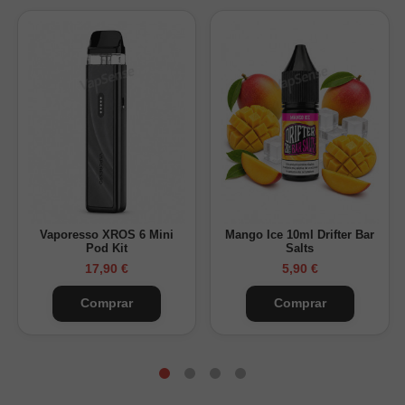
Modelo: Aegis Mini 5 Mod
Batería: 3200mAh integrada
Potencia de salida: 5-100W
Rosca: 510
Pantalla: TFT de 0.96 pulgadas
Carga: USB-C 5V/2A o 5V/3A
Protección: IP67
Unidad de venta: 1 set
Contenido de la caja
Vaporesso XROS 6 Mini
Mango Ice 10ml Drifter Bar
Pod Kit
Salts
1 GeekVape Aegis Mini 5 Mod
17,90 €
5,90 €
1 cable USB-C
Comprar
Comprar
1 manual de usuario
Para quién es este mod
El
Aegis Mini 5 Mod de GeekVape
está pensado para
usuarios adultos que buscan un mod compacto, resistente y