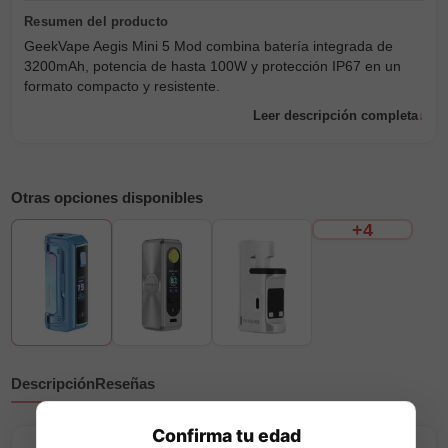
GeekVape Aegis Mini 5 Mod combina batería integrada de
3200mAh, potencia de hasta 100W y protección IP67 en un
formato compacto y resistente.
Leer descripción completa
Otras opciones disponibles
+4
Descripción
Reseñas
Confirma tu edad