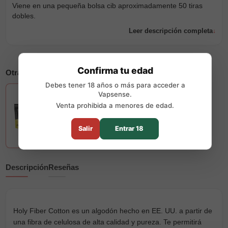
Viene en una pequeña bolsa cib aproximadamente 50 tiras
dobles.
Leer descripción completa
Confirma tu edad
Otras opciones disponibles
Debes tener 18 años o más para acceder a
+6
Vapsense.
Venta prohibida a menores de edad.
Salir
Entrar 18
Descripción
Reseñas
Holy Fiber Cotton es un algodón hecho en EE. UU. a partir de
una fibra de celulosa de alta calidad y pureza. Te permitirá