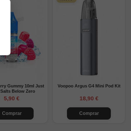
bayas y una calada
erry Gummy 10ml Just
Voopoo Argus G4 Mini Pod Kit
 Salts Below Zero
5,90 €
18,90 €
Comprar
Comprar