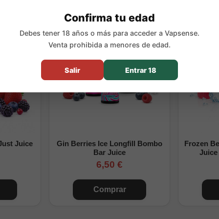
VG / 50% PG
Confirma tu edad
pods y vapeo MTL
Debes tener 18 años o más para acceder a Vapsense.
Venta prohibida a menores de edad.
uscas unas sales de nicotina de frutos rojos, con sabor marcado a 
a.
Salir
Entrar 18
Just Juice
Gin Berries Ice Longfill Bombo
Frozen B
Bar Juice
Juice
6,50 €
Comprar