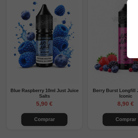
Composición:
50% 
Uso recomendado:
Una buena elección si b
cómoda para el día a dí
Blue Raspberry 10ml Just Juice
Berry Burst Longfill 
Salts
Iconic
5,90 €
8,90 €
Comprar
Comprar