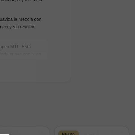
suaviza la mezcla con
cia y sin resultar
 vapeo MTL. Está
alada suave con buen
Nuevo