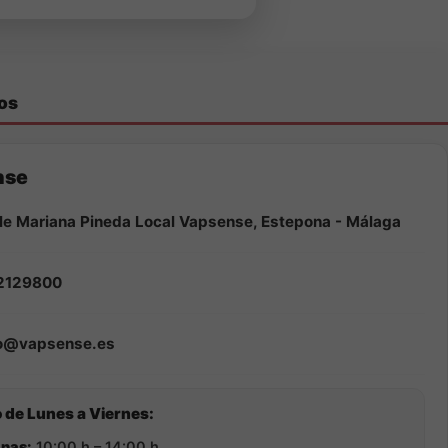
os
nse
le Mariana Pineda Local Vapsense, Estepona - Málaga
2129800
fo@vapsense.es
 de Lunes a Viernes:
nas:
10:00 h – 14:00 h