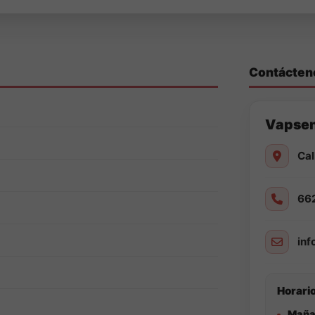
Contácten
Vapse
Cal
66
in
Horario
Maña