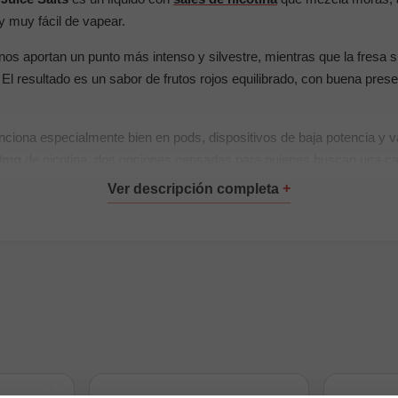
 y muy fácil de vapear.
os aportan un punto más intenso y silvestre, mientras que la fresa 
l resultado es un sabor de frutos rojos equilibrado, con buena presen
nciona especialmente bien en pods, dispositivos de baja potencia y
0mg
de nicotina, dos opciones pensadas para quienes buscan una c
pales:
0mg
ina