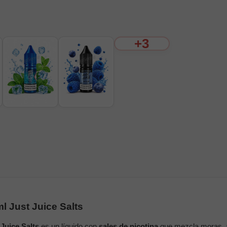
+3
l Just Juice Salts
Juice Salts
es un líquido con
sales de nicotina
que mezcla moras, 