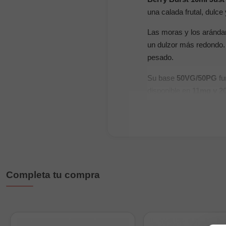
una calada frutal, dulce
Las moras y los arándan
un dulzor más redondo. E
pesado.
Su base
50VG/50PG
fu
disponible en
11mg y 2
sabor.
Características princi
Marca:
Just Juice
Gama:
Salts
Completa tu compra
Sabor:
Berry Burst
Formato:
10ml
Nicotina:
11mg y 2
Tipo:
sales de nicot