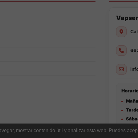
Vapse
Cal
66
in
Horario
Maña
Tarde
Sába
egar, mostrar contenido útil y analizar esta web. Puedes acept