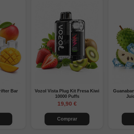
ario
o para Zeus Sub-Ohm 5.
cristal sin cambiar el claromizador.
uradero.
in herramientas.
frente a la compra del tanque completo.
s
n otros Zeus Sub-Ohm?
No, está diseñado exclusivamente para el
ifter Bar
Vozol Vista Plug Kit Fresa Kiwi
Guanabana
otros accesorios?
No, el producto incluye únicamente el pyrex.
10000 Puffs
Jui
19,90 €
 original?
Sí, sustituye directamente al cristal original sin modificar 
dad?
Sí, se vende una pieza individual.
Comprar
- Geekvape: el recambio esencial para mantener tu claromizado