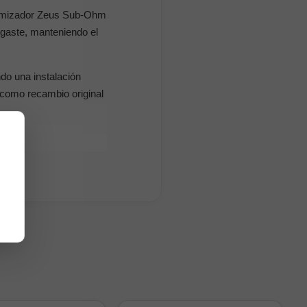
aromizador Zeus Sub-Ohm
esgaste, manteniendo el
ndo una instalación
 como recambio original