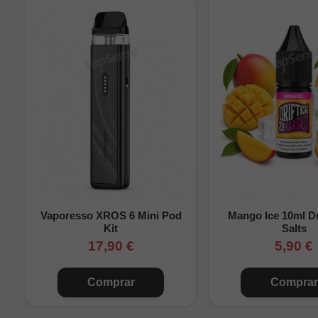
Ventajas para el usu
Repuesto específic
Permite sustituir el 
Vidrio resistente y d
Instalación rápida s
Solución económica 
Preguntas frecuente
¿Es compatible co
Vaporesso XROS 6 Mini Pod
Mango Ice 10ml Dr
¿Incluye juntas u 
Kit
Salts
17,90 €
5,90 €
¿Mantiene el ajuste
¿Se vende por uni
Comprar
Comprar
Pyrex Zeus Sub-Ohm 5 