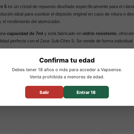
m 5
es un cristal de repuesto diseñado específicamente para el cl
solución ideal para sustituir el depósito original en caso de rotura o d
y el rendimiento del atomizador.
 una
capacidad de 7ml
y está fabricado en
vidrio resistente
, ofrecie
ilidad perfecta con el Zeus Sub-Ohm 5. Se vende de forma individual
Confirma tu edad
cipales
Debes tener 18 años o más para acceder a Vapsense.
esto para claromizador
Venta prohibida a menores de edad.
ekvape Zeus Sub-Ohm 5
Salir
Entrar 18
stente
lado correcto
dual