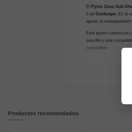
El
Pyrex Zeus Sub-Oh
5 de
Geekvape
. Es la 
ajuste, la estanqueidad 
Este pyrex cuenta con
sencilla y una compatib
compatible.
Características prin
Tipo: Pyrex de repu
Compatibilidad: Ge
Capacidad: 7ml
Material: Vidrio resi
Ajuste preciso y sel
Productos recomendados
Venta: Unidad indivi