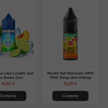
 Zeus Sub-Ohm 5.
 Lime Longfill Just
Nicokit Salt Benzoato 30PG
ce Below Zero
70VG 20mg 10ml Oil4vap
5,50 €
3,20 €
el funcionamiento.
Comprar
Comprar
r siempre en perfecto