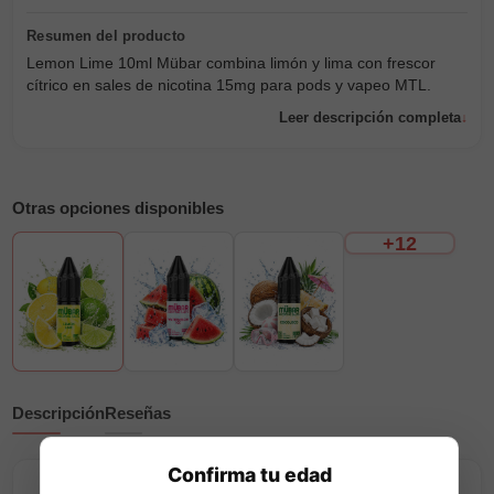
Lemon Lime 10ml Mübar combina limón y lima con frescor
cítrico en sales de nicotina 15mg para pods y vapeo MTL.
Leer descripción completa
Otras opciones disponibles
+12
Descripción
Reseñas
Confirma tu edad