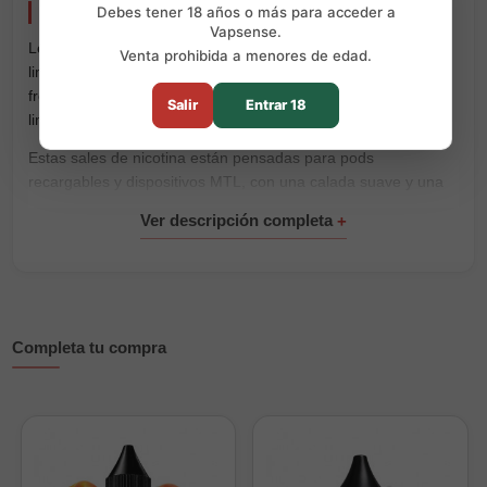
Lemon Lime 10ml Mübar Salts
Debes tener 18 años o más para acceder a
Vapsense.
Lemon Lime 10ml Mübar Salts mezcla el sabor cítrico del
Venta prohibida a menores de edad.
limón con el toque más vivo de la lima, creando un perfil
fresco, ácido y refrescante para quienes buscan una calada
Salir
Entrar 18
limpia y con carácter.
Estas sales de nicotina están pensadas para pods
recargables y dispositivos MTL, con una calada suave y una
entrega de nicotina rápida. Disponible en 15mg.
Una opción ideal para quienes buscan un sabor cítrico
intenso, ligero y fácil de vapear durante el día.
Características principales
Completa tu compra
Formato 10ml.
Disponible en 15mg.
Sabor a limón y lima.
Tipo: sales de nicotina.
Recomendado para pods y vapeo MTL.