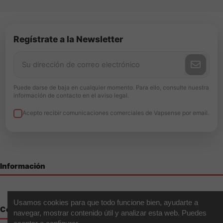
Regístrate a la Newsletter
Puede darse de baja en cualquier momento. Para ello, consulte nuestra
información de contacto en el aviso legal.
Acepto recibir comunicaciones comerciales de Vapsense por email.
Información
Usamos cookies para que todo funcione bien, ayudarte a
Contáctenos
navegar, mostrar contenido útil y analizar esta web. Puedes