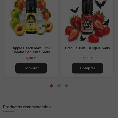
Perfil cítrico, fresco y refrescante.
Descubre más sabores en nuestra categoría de
sales de
nicotina
y combínalas con un buen
pod recargable
para
sacarles el máximo rendimiento.
Apple Peach Max 10ml
Brácula 10ml Bengala Salts
Bombo Bar Juice Salts
5,90 €
7,30 €
Comprar
Comprar
Productos recomendados