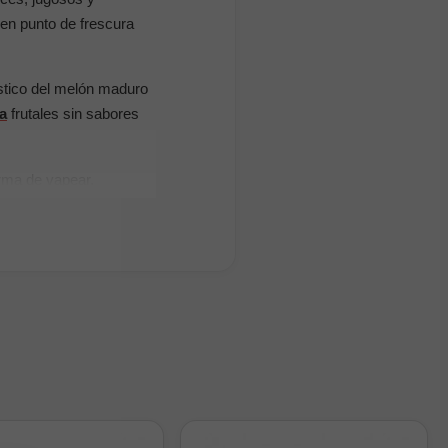
uen punto de frescura
stico del melón maduro
na
frutales sin sabores
orma de vapear.