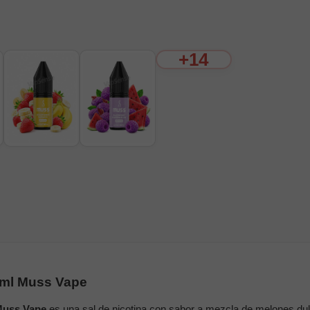
+14
0ml Muss Vape
uss Vape
es una sal de nicotina con sabor a mezcla de melones dul