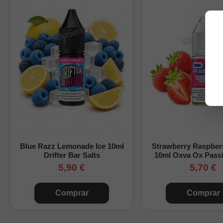
Recomendado para usar 
Blue Razz Lemonade Ice 10ml
Strawberry Raspber
Drifter Bar Salts
10ml Oxva Ox Passi
5,90 €
5,70 €
Comprar
Comprar