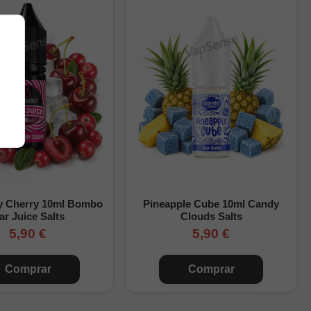
 a calada MTL.
y Cherry 10ml Bombo
Pineapple Cube 10ml Candy
ar Juice Salts
Clouds Salts
5,90 €
5,90 €
Comprar
Comprar