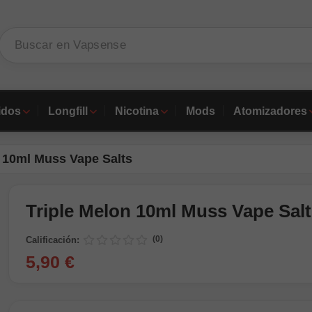
idos
Longfill
Nicotina
Mods
Atomizadores
n 10ml Muss Vape Salts
Triple Melon 10ml Muss Vape Sal
(0)
Calificación:
5,90 €