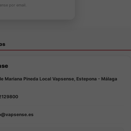
ense por email.
os
nse
le Mariana Pineda Local Vapsense, Estepona - Málaga
2129800
fo@vapsense.es