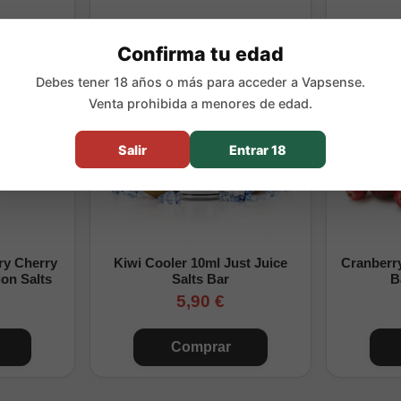
con dispositivos de baja potencia o
vapers recargables
orientados
Confirma tu edad
Debes tener 18 años o más para acceder a Vapsense.
Venta prohibida a menores de edad.
Salir
Entrar 18
ry Cherry
Kiwi Cooler 10ml Just Juice
Cranberr
on Salts
Salts Bar
B
5,90 €
Comprar