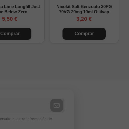
 Lime Longfill Just
Nicokit Salt Benzoato 30PG
ce Below Zero
70VG 20mg 10ml Oil4vap
5,50 €
3,20 €
Comprar
Comprar
onsulte nuestra información de