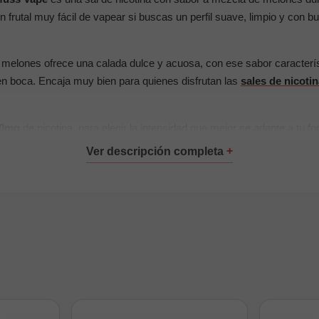
 frutal muy fácil de vapear si buscas un perfil suave, limpio y con b
 melones ofrece una calada dulce y acuosa, con ese sabor caracterí
en boca. Encaja muy bien para quienes disfrutan las
sales de nicoti
0mg
de nicotina, para elegir la intensidad que mejor se adapte a tu f
pales:
0mg
ina
y jugoso