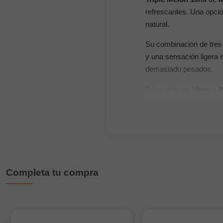
refrescantes. Una opción
natural.
Su combinación de tres
y una sensación ligera 
demasiado pesados.
Disponible en
10mg
y
2
Características princi
Marca:
Muss Vape
Sabor:
triple melón
Formato:
10ml
Completa tu compra
Nicotina:
10mg y 2
Tipo:
sales de nicot
Perfil:
frutal, dulce 