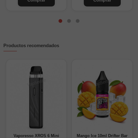
Comprar
Comprar
Formato:
vaper desechable listo para usar
Una buena elección para quienes buscan un desechable de
larga duración, con más opciones de uso y un sabor dulce y
refrescante sin nicotina. Descubre otros dispositivos y sabores
de
Muss
disponibles en Vapsense.
Productos recomendados
Vaporesso XROS 6 Mini
Mango Ice 10ml Drifter Bar