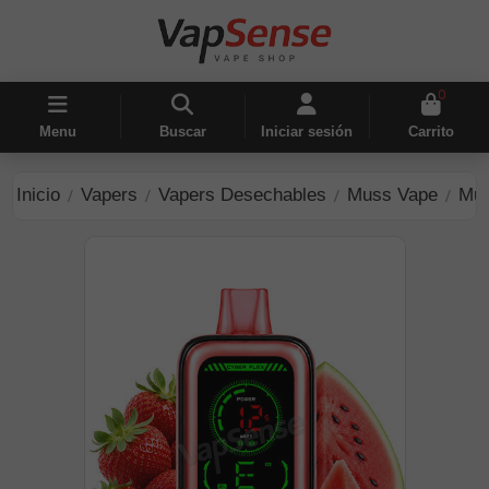
0
Menu
Buscar
Iniciar sesión
Carrito
Inicio
Vapers
Vapers Desechables
Muss Vape
Mus