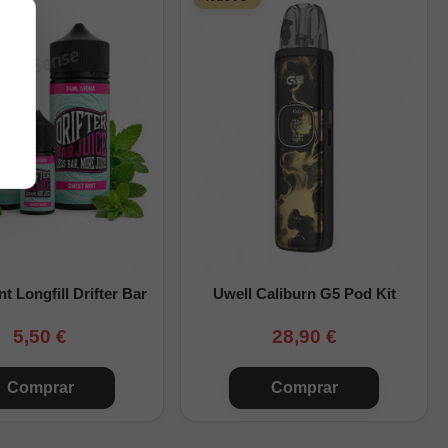
t Longfill Drifter Bar
Uwell Caliburn G5 Pod Kit
5,50 €
28,90 €
Comprar
Comprar