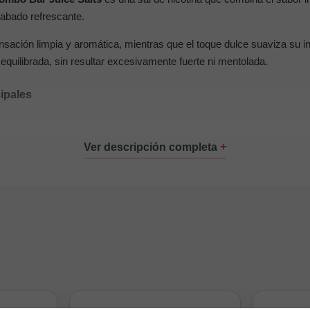
abado refrescante.
sación limpia y aromática, mientras que el toque dulce suaviza su in
equilibrada, sin resultar excesivamente fuerte ni mentolada.
cipales
: 10mg y 20mg
G / 50% VG
y frescor
ods recargables y dispositivos MTL
0mg de nicotina
, está pensada para dispositivos de baja potencia. 
Juice Salts
o visitar nuestra categoría de
sales de nicotina
.