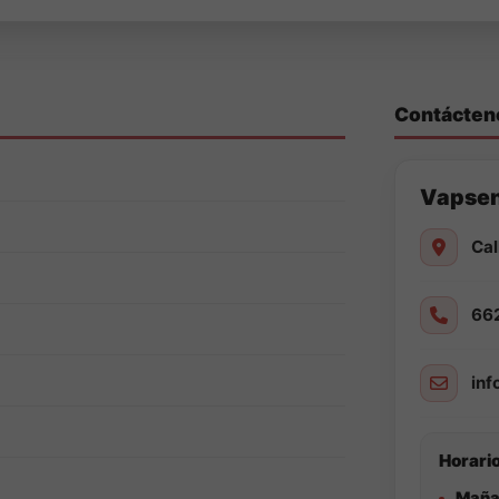
Contácten
Vapse
Cal
66
in
Horario
Maña