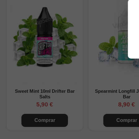
Sweet Mint 10ml Drifter Bar
Spearmint Longfill J
Salts
Bar
5,90 €
8,90 €
Comprar
Comprar