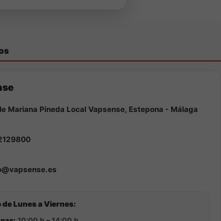
os
nse
le Mariana Pineda Local Vapsense, Estepona - Málaga
2129800
fo@vapsense.es
 de Lunes a Viernes:
nas:
10:00 h – 14:00 h