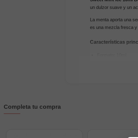
un dulzor suave y un ac
La menta aporta una sen
es una mezcla fresca y 
Características prin
Formato: 10ml
Nicotina disponible
Proporción: 50% P
Sabor: menta dulce 
Uso recomendado: p
Completa tu compra
Disponible en
10mg y 2
sabores de
Bombo Bar 