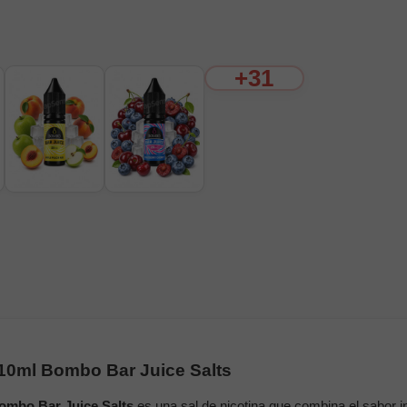
+31
 10ml Bombo Bar Juice Salts
ombo Bar Juice Salts
es una sal de nicotina que combina el sabor i