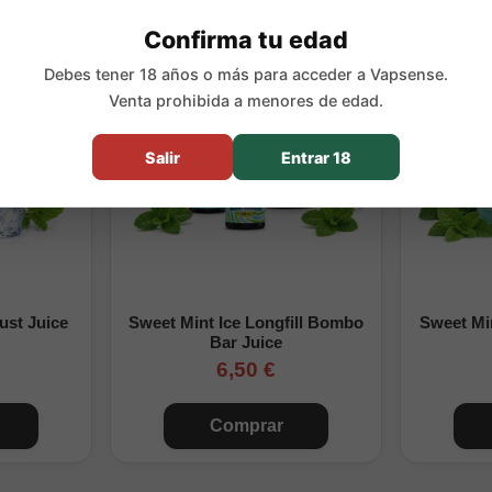
Confirma tu edad
Debes tener 18 años o más para acceder a Vapsense.
Venta prohibida a menores de edad.
Salir
Entrar 18
ust Juice
Sweet Mint Ice Longfill Bombo
Sweet Min
Bar Juice
6,50 €
Comprar