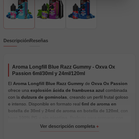
Descripción
Reseñas
Aroma Longfill Blue Razz Gummy - Oxva Ox
Passion 6ml/30ml y 24ml/120ml
El
Aroma Longfill Blue Razz Gummy
de
Oxva Ox Passion
ofrece una
explosión ácida de frambuesa azul
combinada
con la
dulzura de gominolas
, creando un perfil frutal goloso
e intenso. Disponible en formato real
6ml de aroma en
botella de 30ml
y
24ml de aroma en botella de 120ml
, con
base
100% PG
y
sin nicotina
. Perfecto para preparar con
bases para e-liquid
y nicokits, dentro de la gama
Longfill
frutales
de Vapsense.