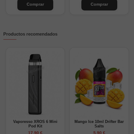
Comprar
Comprar
Productos recomendados
¿Cuánta nicotina tendrá tu Longfill 30ml?
Nicokits 20mg/ml + Base
Nicotina final (mg/ml)
Solo base (0mg)
0 mg/ml
1 nicokit + Base
6 mg/ml
2 nicokits + Base
13 mg/ml
¿Cuánta nicotina tendrá tu Longfill 120ml?
Vaporesso XROS 6 Mini
Mango Ice 10ml Drifter Bar
Pod Kit
Salts
Nicokits 20mg/ml
Nicotina final (mg/ml)
17,90 €
5,90 €