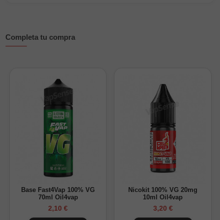
Características principales
Composición: 100% PG
Completa tu compra
Formatos: 6ml en botella de 30ml; 24ml en botella de
120ml
Sabores: frambuesa azul y gominola dulce
Sin nicotina; personalizable con base y nicokits
Envase PET seguro con tapón a prueba de niños
¿Cómo preparar tu Longfill?
Diluye el aroma en tu base PG/VG favorita y añade nicokits
para ajustar la nicotina. Se recomienda dejar macerar de
3 a
4 días
para integrar los sabores y potenciar la experiencia.
Base Fast4Vap 100% VG
Nicokit 100% VG 20mg
70ml Oil4vap
10ml Oil4vap
2,10 €
3,20 €