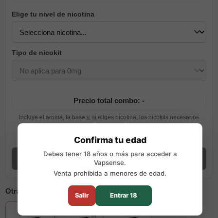
Elige tu nivel de nicotina
Tipo de nicokit
Precio total combo: -
Incluye el aroma, la base y, si eliges nicotina, los nicokits necesarios
según tu elección.
Ver guía de preparación
Confirma tu edad
Debes tener 18 años o más para acceder a
Añadir combo
Vapsense.
Venta prohibida a menores de edad.
Otras opciones disponibles
Salir
Entrar 18
+7