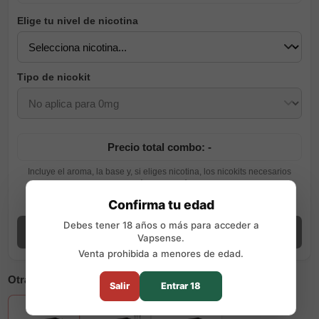
Elige tu nivel de nicotina
Tipo de nicokit
Precio total combo: -
Incluye el aroma, la base y, si eliges nicotina, los nicokits necesarios
según tu elección.
Ver guía de preparación
Confirma tu edad
Debes tener 18 años o más para acceder a
Añadir combo
Vapsense.
Venta prohibida a menores de edad.
Otras opciones disponibles
Salir
Entrar 18
+7