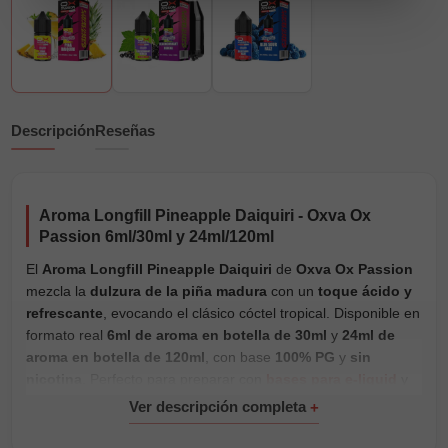
Descripción
Reseñas
Aroma Longfill Pineapple Daiquiri - Oxva Ox
Passion 6ml/30ml y 24ml/120ml
El
Aroma Longfill Pineapple Daiquiri
de
Oxva Ox Passion
mezcla la
dulzura de la piña madura
con un
toque ácido y
refrescante
, evocando el clásico cóctel tropical. Disponible en
formato real
6ml de aroma en botella de 30ml
y
24ml de
aroma en botella de 120ml
, con base
100% PG
y
sin
nicotina
. Perfecto para preparar con
bases para e-liquid
y
nicokits dentro de la gama
Longfill frutales
.
Características principales