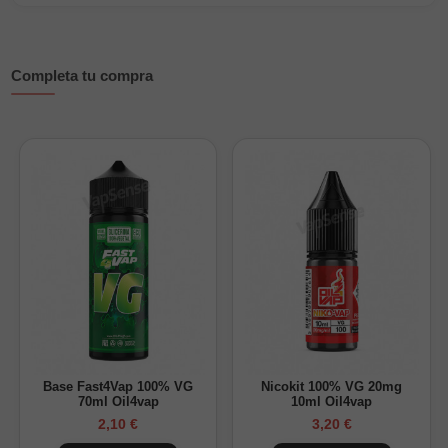
Composición: 100% PG
Formatos: 6ml en botella de 30ml; 24ml en botella de
Completa tu compra
120ml
Sabor: cóctel daiquiri de piña, dulce y refrescante
Sin nicotina; personalizable con base y nicokits
Envase PET seguro con tapón a prueba de niños
¿Cómo preparar tu Longfill?
Diluye el aroma en tu base PG/VG preferida y añade nicokits
para ajustar la nicotina. Se recomienda una
maceración de
3–4 días
para integrar los matices tropicales y refrescantes
de la piña.
Base Fast4Vap 100% VG
Nicokit 100% VG 20mg
70ml Oil4vap
10ml Oil4vap
2,10 €
3,20 €