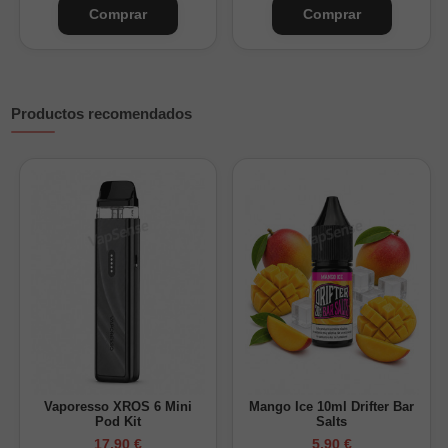
Comprar
Comprar
Productos recomendados
¿Cuánta nicotina tendrá tu Longfill 30ml?
Nicokits 20mg/ml + Base
Nicotina final (mg/ml)
Solo base (0mg)
0 mg/ml
1 nicokit + Base
6 mg/ml
2 nicokits + Base
13 mg/ml
¿Cuánta nicotina tendrá tu Longfill 120ml?
Vaporesso XROS 6 Mini
Mango Ice 10ml Drifter Bar
Pod Kit
Salts
Nicokits 20mg/ml
Nicotina final (mg/ml)
17,90 €
5,90 €