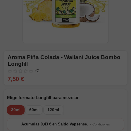
Aroma Piña Colada - Wailani Juice Bombo
Longfill
(0)
7,50 €
Elige formato Longfill para mezclar
30ml
60ml
120ml
·
Acumulas 0,43 € en Saldo Vapsense.
Condiciones