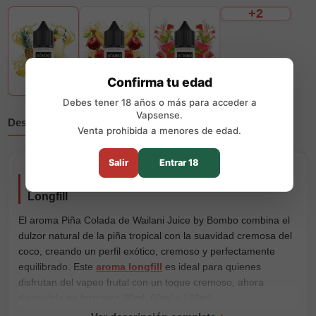
+2
Confirma tu edad
Debes tener 18 años o más para acceder a
Vapsense.
Descripción
Reseñas
Venta prohibida a menores de edad.
Salir
Entrar 18
Aroma Piña Colada - Wailani Juice by Bombo
Longfill
El aroma Piña Colada de Wailani Juice by Bombo combina el
dulzor natural de la piña tropical con la suavidad cremosa del
coco, creando un perfil exótico, cremoso y perfectamente
equilibrado. Este
aroma longfill
es ideal para quienes
disfrutan del vapeo frutal con un toque cremoso, ahora
disponible en formatos 30ml, 60ml y 120ml.