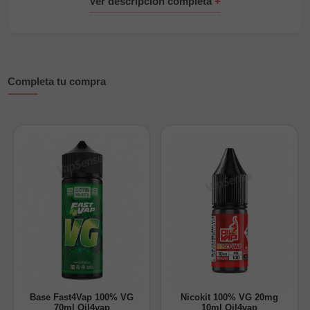
Si te gustan los
longfill frutales
, esta opción premium es
perfecta para personalizar tu e-liquid. Cada botella cuenta con
envase PET seguro y tapón de seguridad que garantizan la
máxima preservación del aroma.
Características principales
Completa tu compra
Sabor: piña tropical y crema de coco
Formato: 30ml (10ml aroma) / 60ml (15ml aroma) / 120ml
(30ml aroma)
Marca: Wailani Juice by Bombo
Sin nicotina, añadir base y/o nicotina si se desea
Dilución recomendada: 25%
Maceración: 15 días
Tapón de seguridad a prueba de niños
¿Cómo preparar tu Longfill?
Base Fast4Vap 100% VG
Nicokit 100% VG 20mg
70ml Oil4vap
10ml Oil4vap