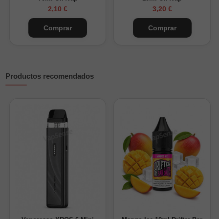
2,10 €
3,20 €
Comprar
Comprar
Productos recomendados
¿Cuánta nicotina tendrá tu Longfill 30ml?
Nikokits añadidos + Base
Nicotina final
(de 20mg/ml)
(mg/ml resultado)
Solo base (0mg)
0 mg/ml
1 nicokit de 20mg + Base
6 mg/ml
2 nicokits de 20mg + Base
13 mg/ml