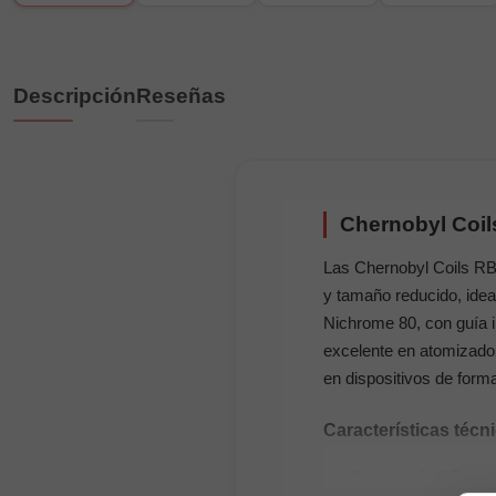
Descripción
Reseñas
Chernobyl Coil
Las Chernobyl Coils RB
y tamaño reducido, ide
Nichrome 80, con guía i
excelente en atomizador
en dispositivos de form
Características técn
Ohmiaje: 0,45Ω en si