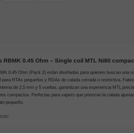
s RBMK 0.45 Ohm – Single coil MTL Ni80 compac
MK 0.45 Ohm (Pack 2) están diseñadas para quienes buscan una sing
al para RTAs pequeños y RDAs de calada cerrada o restrictiva. Fabr
nterna de 2,5 mm y 5 vueltas, garantizan una experiencia MTL preci
es compactos. Perfectas para vapers que priorizan la calada ajustada
ato pequeño.
icas:
ngle coil