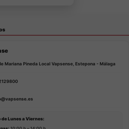
os
nse
le Mariana Pineda Local Vapsense, Estepona - Málaga
2129800
fo@vapsense.es
 de Lunes a Viernes:
nas:
10:00 h – 14:00 h