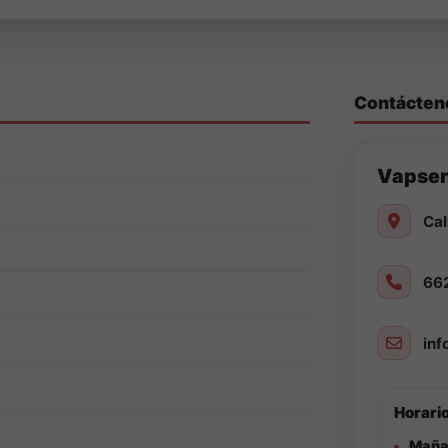
Contácten
Vapse
Cal
66
in
Horario
Maña