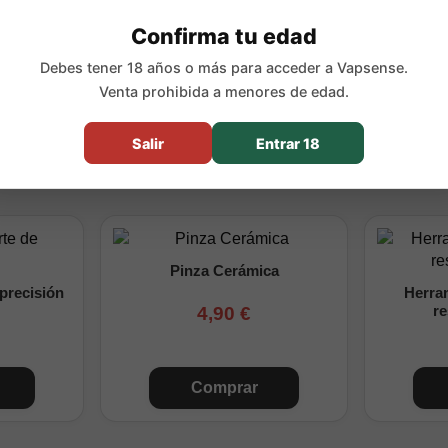
80 (Ni80)
Confirma tu edad
m
Debes tener 18 años o más para acceder a Vapsense.
Venta prohibida a menores de edad.
ias
Salir
Entrar 18
oils RBMK 0.45 Ohm en Vapsense y disfruta de una single coil MTL
 calada restrictiva.
Pinza Cerámica
 precisión
Herram
4,90 €
re
Comprar