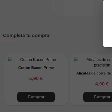
Material: Nichrome 
Guía interna: 2,5 m
Vueltas: 5
Pack de 2 resistenc
Completa tu compra
Compra las Chernobyl C
atomizadores pequeños y
Cotton Bacon Prime
Alicates de corte de
5,90 €
4,90 €
Comprar
Comprar