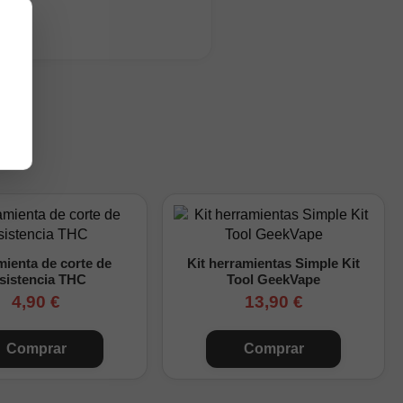
 compacta, ideal para
ienta de corte de
Kit herramientas Simple Kit
sistencia THC
Tool GeekVape
4,90 €
13,90 €
Comprar
Comprar