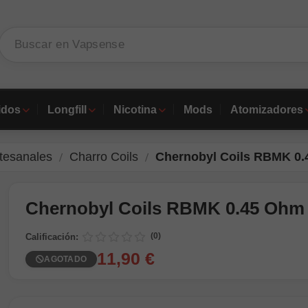
idos
Longfill
Nicotina
Mods
Atomizadores
rtesanales
Charro Coils
Chernobyl Coils RBMK 0.
Chernobyl Coils RBMK 0.45 Ohm 
(0)
Calificación:
11,90 €
AGOTADO