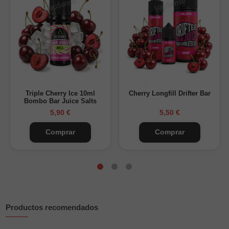
Marca: Drifter Bar Salts
Cherry Drifter Bar Salts
encaja bien si quieres una sal dulce,
frutal y con sabor marcado a cereza.
Triple Cherry Ice 10ml
Cherry Longfill Drifter Bar
Bombo Bar Juice Salts
5,90 €
5,50 €
Comprar
Comprar
Productos recomendados