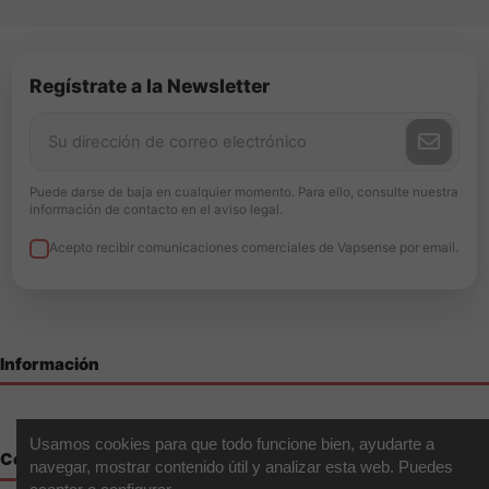
Regístrate a la Newsletter
Puede darse de baja en cualquier momento. Para ello, consulte nuestra
información de contacto en el aviso legal.
Acepto recibir comunicaciones comerciales de Vapsense por email.
Información
Usamos cookies para que todo funcione bien, ayudarte a
Contáctenos
navegar, mostrar contenido útil y analizar esta web. Puedes