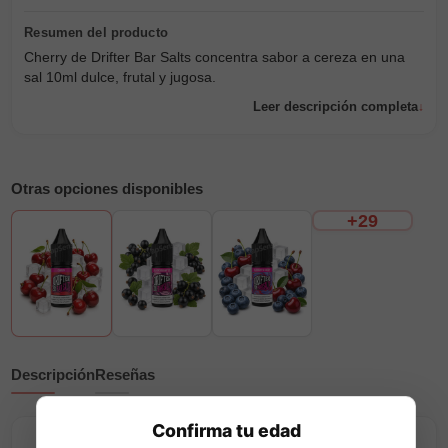
Cherry de Drifter Bar Salts concentra sabor a cereza en una
sal 10ml dulce, frutal y jugosa.
Leer descripción completa
Otras opciones disponibles
+29
Descripción
Reseñas
Confirma tu edad