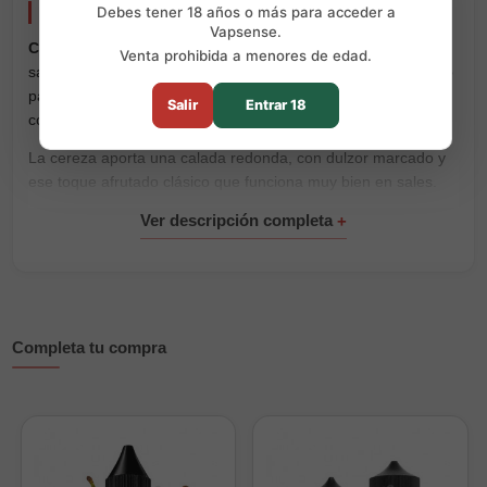
Cherry 10ml Drifter Bar Salts
Debes tener 18 años o más para acceder a
Vapsense.
Cherry 10ml Drifter Bar Salts
es una sal de nicotina con
Venta prohibida a menores de edad.
sabor a cereza. Tiene un perfil dulce, frutal y jugoso, pensado
para quienes buscan un sabor claro y directo, sin mezclas
Salir
Entrar 18
complicadas.
La cereza aporta una calada redonda, con dulzor marcado y
ese toque afrutado clásico que funciona muy bien en sales.
Es una opción sencilla, pero con bastante presencia de sabor.
Está pensada para pods y vapers de baja potencia, donde las
sales de nicotina
encajan muy bien por su calada suave. Si
necesitas un equipo compatible, puedes ver nuestra sección
de
vape recargable
.
Completa tu compra
Características principales
Formato: 10ml
Nicotina disponible: 10mg y 20mg
Proporción: 50% VG / 50% PG
Sabor: cereza