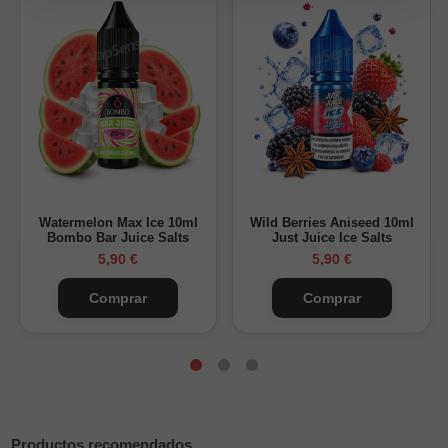
Formato: 10ml
Nicotina disponible: 10mg y 20mg
Proporción: 50% VG / 50% PG
Sabor: sandía y manzana
Marca: Drifter Bar Salts
Watermelon Apple Drifter Bar Salts
encaja bien si buscas
una sal frutal con sabor jugoso, dulzor moderado y un toque
ácido suave.
Watermelon Max Ice 10ml
Wild Berries Aniseed 10ml
Bombo Bar Juice Salts
Just Juice Ice Salts
5,90 €
5,90 €
Comprar
Comprar
Productos recomendados