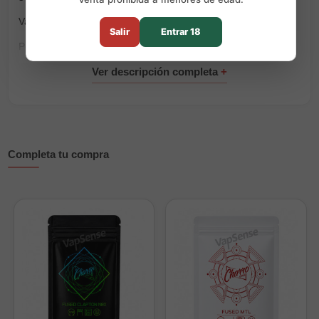
Valor de 0,50Ω en single.
Salir
Entrar 18
Perfecto para sus atomizadores de bobina simple RDL.
Completa tu compra