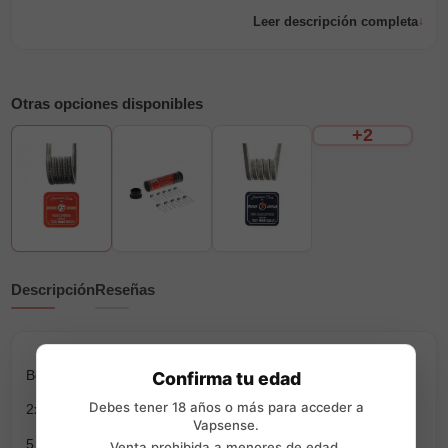
Leer descripción completa
Otras opciones disponibles
+2
Descripción
Reseñas
Bobinas Premium Full Ni80.
Confirma tu edad
Debes tener 18 años o más para acceder a
2x28G/38G.
Vapsense.
5 vueltas sobre eje de 3mm Ø.
Venta prohibida a menores de edad.