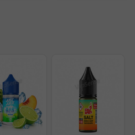
.38Ω potencia el sabor
e reparables que
as entre Fused
e Vapes, disponibles