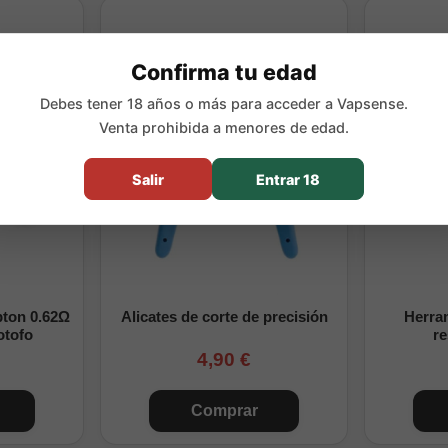
de 10 unidades
 Cloud x Mike Vapes
Confirma tu edad
Debes tener 18 años o más para acceder a Vapsense.
ario
Venta prohibida a menores de edad.
pio, sin necesidad de herramientas especiales
 entre vapor y sabor en ambas variantes
Salir
Entrar 18
a respuesta y durabilidad
ayoría de reparables estándar
e variantes
pton 0.62Ω
Alicates de corte de precisión
Herram
otofo
re
Resistencia
Diámetro
Configuración
4,90 €
0.30Ω
3.0mm
3x29G + 38G (5 vueltas)
Comprar
0.38Ω
3.5mm
3x29G + 38G (5 vueltas)