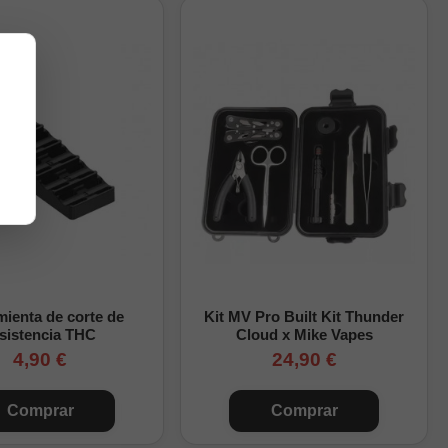
ienta de corte de
Kit MV Pro Built Kit Thunder
sistencia THC
Cloud x Mike Vapes
Unidades
4,90 €
24,90 €
10
Comprar
Comprar
10