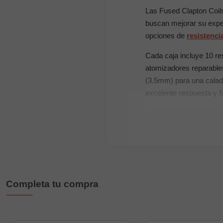
Las Fused Clapton Coil
buscan mejorar su expe
opciones de
resistenc
Cada caja incluye 10 re
atomizadores reparables
(3.5mm) para una calad
excelente respuesta y fi
Características prin
Tipo: Fused Clapton
Material: Ni80 (Nic
Resistencias: 0.30
Completa tu compra
Configuración: 3-Co
Vueltas: 5 vueltas po
Compatibilidad: Bl