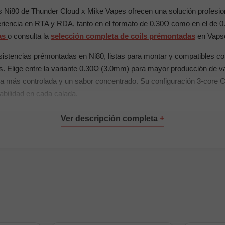
s Ni80 de Thunder Cloud x Mike Vapes ofrecen una solución profesio
riencia en RTA y RDA, tanto en el formato de 0.30Ω como en el de
ias
o consulta la
selección completa de coils prémontadas
en Vaps
sistencias prémontadas en Ni80, listas para montar y compatibles co
. Elige entre la variante 0.30Ω (3.0mm) para mayor producción de va
a más controlada y un sabor concentrado. Su configuración 3-core C
abilidad en cada calada.
cipales
 Coils prémontadas
hrome 80)
Ω (3.0mm) y 0.38Ω (3.5mm) seleccionables
re Clapton (29G×3 + 38G)
r resistencia
aze Solo 2 RTA y otros atomizadores RTA/RDA