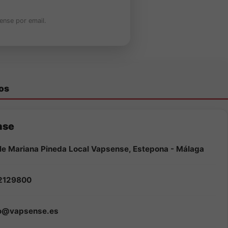
ense por email.
os
nse
le Mariana Pineda Local Vapsense, Estepona - Málaga
2129800
fo@vapsense.es