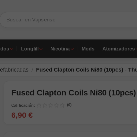
idos
Longfill
Nicotina
Mods
Atomizadores
refabricadas
Fused Clapton Coils Ni80 (10pcs) - T
Fused Clapton Coils Ni80 (10pcs)
(0)
Calificación:
6,90 €