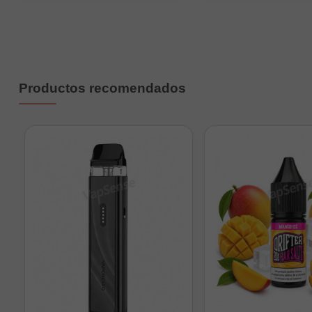
Preguntas frecuente
¿Qué versión elegi
y el control en la cal
Productos recomendados
¿Incluyen algodón
¿Para qué atomiza
acepten los diámetr
¿Tienes dudas sobre qué
Clapton Ni80 0.30Ω y 
Mejora tu experiencia
en Vapsense en format