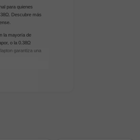
nal para quienes
 0.38Ω. Descubre más
ense.
n la mayoría de
por, o la 0.38Ω
lapton garantiza una