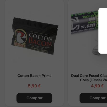
Presentación: Caja 
Fabricante: Thunder
Ventajas para el usu
Montaje rápido y lim
Excelente equilibrio
Material Ni80 de alt
Compatible con la m
Tabla comparativa d
Cotton Bacon Prime
Dual Core Fused Cla
Coils (10pcs) W
Modelo
5,90 €
4,90 €
Fused Clapton Ni80
Comprar
Comprar
Fused Clapton Ni80