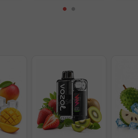
s
r?
La opción 0.30Ω prioriza la producción de vapor, mientras que la 0
ada.
?
No, el paquete contiene solo las resistencias prémontadas.
dores son aptas?
Compatibles con Blaze Solo 2 RTA y la mayoría d
os indicados.
 resistencia elegir? Consulta la
guía completa sobre las diferenci
0.38Ω en nuestro blog
.
 de vapeo con las Fused Clapton Coils Ni80 Thunder Cloud x Mik
os 0.30Ω y 0.38Ω.