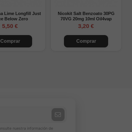
 Lime Longfill Just
Nicokit Salt Benzoato 30PG
ce Below Zero
70VG 20mg 10ml Oil4vap
5,50 €
3,20 €
Comprar
Comprar
onsulte nuestra información de