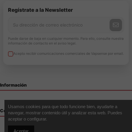
Regístrate a la Newsletter
Puede darse de baja en cualquier momento. Para ello, consulte nuestra
información de contacto en el aviso legal.
Acepto recibir comunicaciones comerciales de Vapsense por email.
Información
Usamos cookies para que todo funcione bien, ayudarte a
Contáctenos
navegar, mostrar contenido útil y analizar esta web. Puedes
aceptar o configurar.
Aceptar