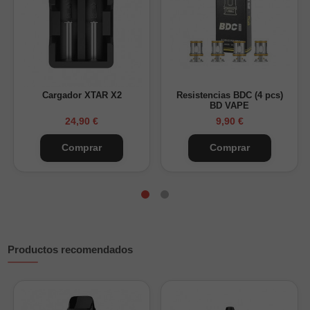
Batería 21700 incluida (compatible con 18650 mediante
adaptador).
Diseño compacto, ergonómico y antirayaduras para
máxima comodidad y resistencia.
Clearomizador Precisio Sub-Ohm de 4,5ml y fácil
rellenado.
Cargador XTAR X2
Resistencias BDC (4 pcs)
Incluye tubo de Pyrex de repuesto, resistencias y cable
BD VAPE
USB-C.
24,90 €
9,90 €
Edición limitada: pocas unidades disponibles.
Comprar
Comprar
Contenido del kit
1 x Mod Rayden 100 (para baterías 18650/21700)
1 x Clearomizador Precisio Sub-Ohm 4,5ml
1 x Batería BD-Pro XT 21700 – 5500 mAh
Productos recomendados
1 x Resistencia BDC 0,15 ohmios
1 x Resistencia BDC 0,30 ohmios
1 x Tubo de Pyrex de repuesto