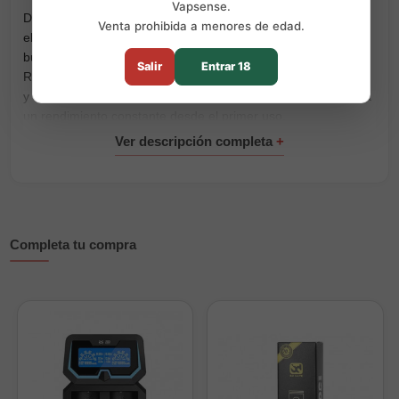
Vapsense.
Descubre el
Kit Rayden 100 + Precisio Sub-Ohm BD Vape
,
Venta prohibida a menores de edad.
el combo definitivo para amantes del vapeo directo (DL) que
buscan potencia, comodidad y personalización. El mod
Salir
Entrar 18
Rayden 100 ofrece hasta 100W con el chipset XT ULTRA 1.3,
y viene acompañado de una batería 21700 de 5500mAh para
un rendimiento constante desde el primer uso.
Clearomizador Precisio Sub-Ohm – DL puro y sencillo
Clearomizador DL de 4,5ml con llenado superior y flujo de
aire ajustable para vapor denso y sabor puro.
Incluye resistencias BDC de 0,15 y 0,30 ohmios, ideales
Completa tu compra
para equilibrar sabor e intensidad.
Sistema de reemplazo rápido para un mantenimiento
sencillo.
Características principales del Kit Rayden 100
Mod electrónico hasta 100W con chipset XT ULTRA 1.3,
reactividad mejorada (+20%).