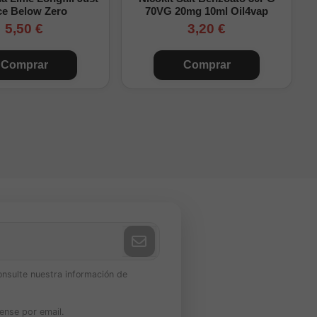
ce Below Zero
70VG 20mg 10ml Oil4vap
5,50 €
3,20 €
Comprar
Comprar
onsulte nuestra información de
ense por email.