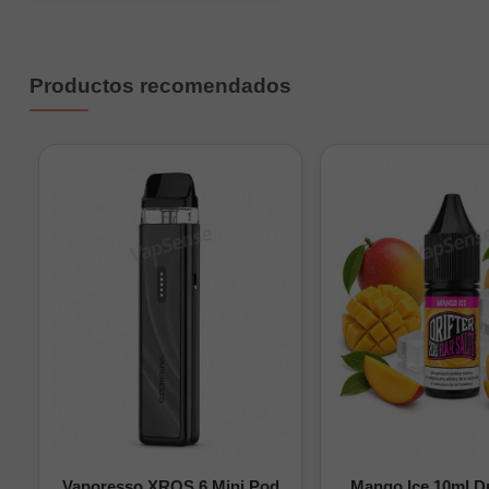
Burn Them All Coils Al
potencia controlada y
Productos recomendados
Vaporesso XROS 6 Mini Pod
Mango Ice 10ml Dr