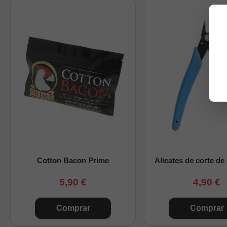
Equilibrio ideal entr
Calada suave con p
Durabilidad superior 
Respuesta rápida y 
Preguntas frecuente
¿Es necesario esta
puntos calientes ant
¿Se puede usar e
seguridad adecuado
Cotton Bacon Prime
Alicates de corte de
¿Para qué tipo de 
golpe de garganta, s
5,90 €
4,90 €
¿Qué vida útil tien
Comprar
Comprar
prefabricadas, depen