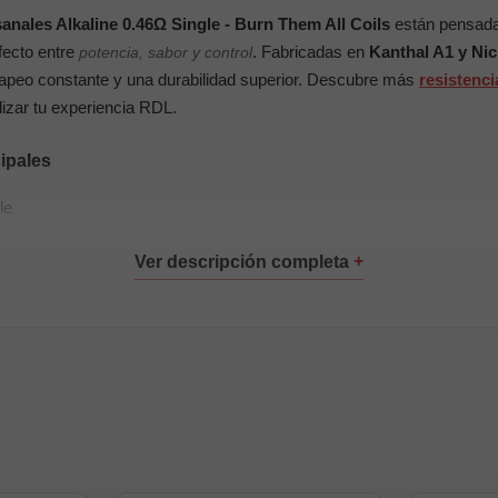
anales Alkaline 0.46Ω Single - Burn Them All Coils
están pensada
fecto entre
. Fabricadas en
Kanthal A1 y Ni
potencia, sabor y control
vapeo constante y una durabilidad superior. Descubre más
resistenci
izar tu experiencia RDL.
cipales
le
.5 mm
1 + Nichrome 80
, RBA/Boro y RTA 22/23 Single
ónicos y mecánicos
l de precisión
ario