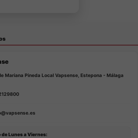
os
nse
le Mariana Pineda Local Vapsense, Estepona - Málaga
2129800
fo@vapsense.es
 de Lunes a Viernes: