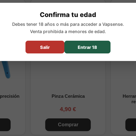
e sabor y potencia
Confirma tu edad
roducción abundante de vapor
Debes tener 18 años o más para acceder a Vapsense.
frente a coils estándar
Venta prohibida a menores de edad.
rendimiento estable
Salir
Entrar 18
s
bilizar antes de usar?
Sí, se recomienda calentar en seco suavemen
es de colocar el algodón.
n mods mecánicos?
Sí, siempre respetando la Ley de Ohm y con co
s.
 precisión
Pinza Cerámica
Herram
calada está optimizada?
Está diseñada para calada RDL, ofreciendo
re
abor y vapor.
4,90 €
en?
Con un buen mantenimiento, ofrecen mayor durabilidad que las r
Comprar
diendo del líquido y uso.