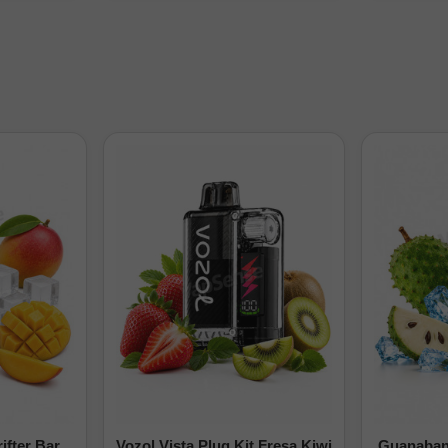
kaline lleva la experiencia artesanal un paso más allá: precisión 
 un sabor que convierte cada calada en única.
ifter Bar
Vozol Vista Plug Kit Fresa Kiwi
Guanabana