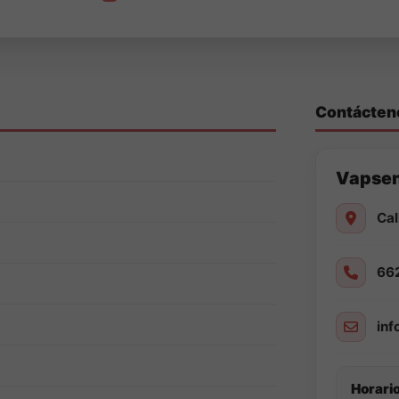
Contácten
Vapse
Cal
66
in
Horario