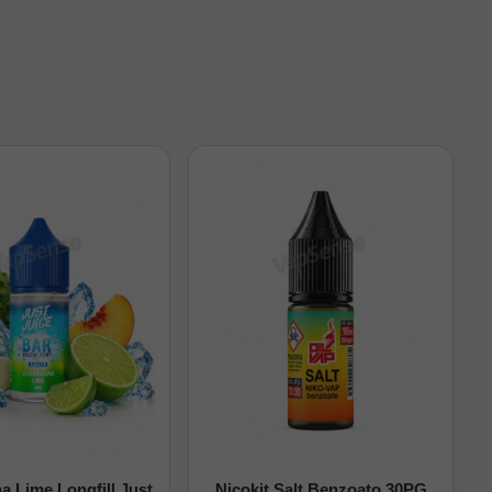
en cada vuelta,
 Lime Longfill Just
Nicokit Salt Benzoato 30PG