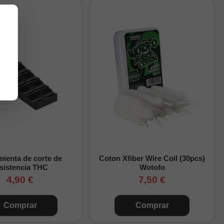
te para eliminar
nocimientos de
ienta de corte de
Coton Xfiber Wire Coil (30pcs)
 un balance entre
sistencia THC
Wotofo
4,90 €
7,50 €
esistencias
Comprar
Comprar