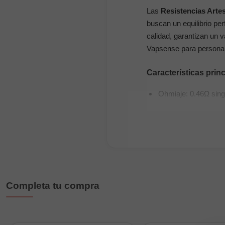
Las
Resistencias Artes
buscan un equilibrio per
calidad, garantizan un 
Vapsense para personal
Características prin
Ohmiaje: 0.46Ω sing
Diámetro interno: 2
Vueltas: 4
Material: Kanthal A
Compatibilidad: RDL
Uso en mods electr
Completa tu compra
Fabricación artesana
Ventajas para el usu