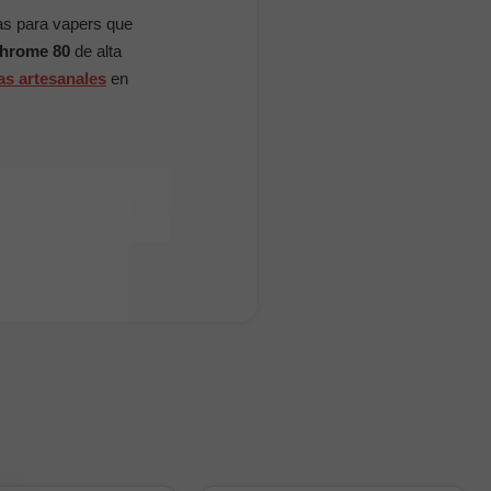
s para vapers que
chrome 80
de alta
as artesanales
en