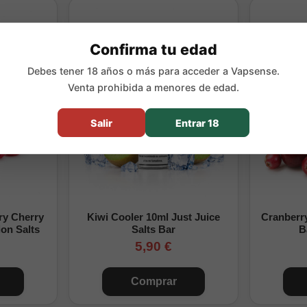
 ácido y aromático
Confirma tu edad
con dispositivos de baja potencia o
vapers recargables
orientados
Debes tener 18 años o más para acceder a Vapsense.
Venta prohibida a menores de edad.
Salir
Entrar 18
ry Cherry
Kiwi Cooler 10ml Just Juice
Cranberr
on Salts
Salts Bar
B
5,90 €
Comprar