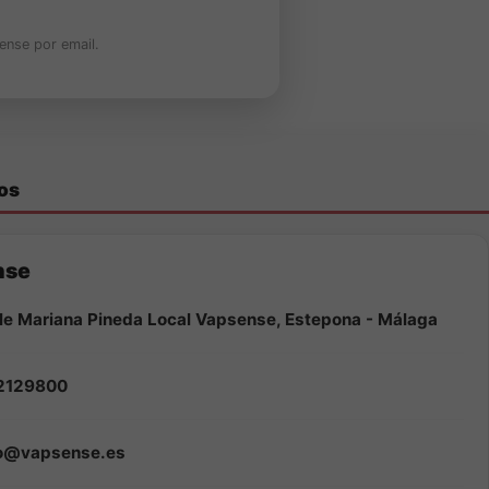
ense por email.
os
nse
le Mariana Pineda Local Vapsense, Estepona - Málaga
2129800
fo@vapsense.es