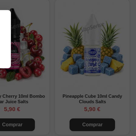
 a calada MTL.
y Cherry 10ml Bombo
Pineapple Cube 10ml Candy
ar Juice Salts
Clouds Salts
5,90 €
5,90 €
Comprar
Comprar