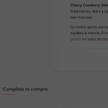
Cherry Cranberry 10m
frutal intensa, dulce y 
bien marcado.
La cereza aporta una ba
equilibra la mezcla. El r
gustan las
sales de nic
Disponible en
10mg
y
2
vapear.
Características princi
Marca:
Muss Vape
Sabor:
cereza y ará
Completa tu compra
Formato:
10ml
Nicotina:
10mg y 2
Tipo:
sales de nicot