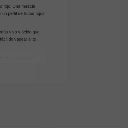
no rojo. Una mezcla
un perfil de frutos rojos
 más vivo y ácido que
fácil de vapear si te
dapte a tu forma de