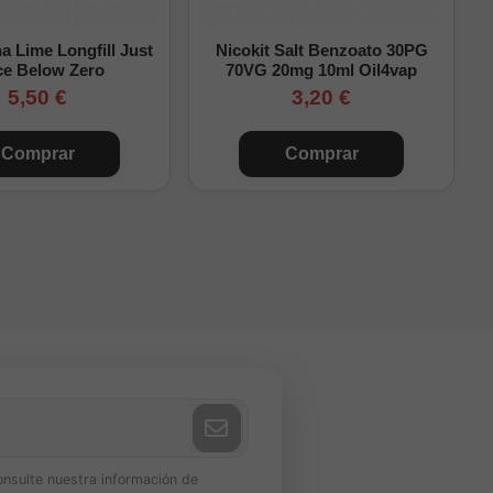
 Lime Longfill Just
Nicokit Salt Benzoato 30PG
ce Below Zero
70VG 20mg 10ml Oil4vap
5,50 €
3,20 €
Comprar
Comprar
onsulte nuestra información de