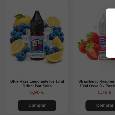
Perfil:
frutal, dulce,
Recomendado para usar 
Blue Razz Lemonade Ice 10ml
Strawberry Raspber
Drifter Bar Salts
10ml Oxva Ox Passi
5,90 €
5,70 €
Comprar
Comprar