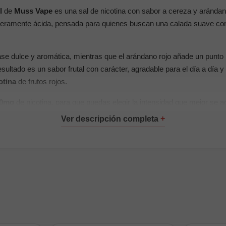
l
de
Muss Vape
es una sal de nicotina con sabor a cereza y aránda
ligeramente ácida, pensada para quienes buscan una calada suave con 
se dulce y aromática, mientras que el arándano rojo añade un punto
esultado es un sabor frutal con carácter, agradable para el día a día y 
otina
de frutos rojos.
0mg
de nicotina, para que puedas elegir la intensidad que mejor se a
pales:
ndano rojo
0mg
ina