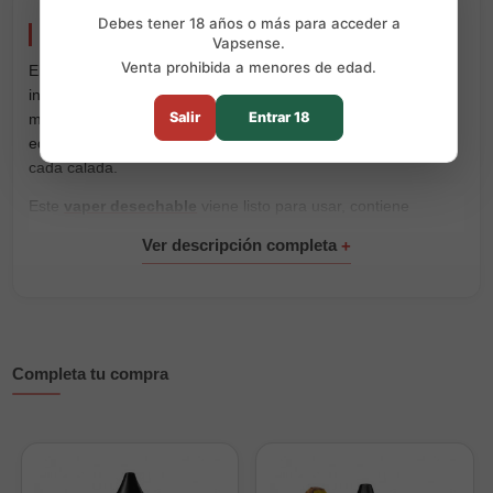
Debes tener 18 años o más para acceder a
Muss Cristal V2 Triple Banana 800 Puffs
Vapsense.
Venta prohibida a menores de edad.
El
Muss Cristal V2 Triple Banana
concentra un sabor
intenso a plátano maduro, con una dulzura marcada y un
Salir
Entrar 18
matiz ligeramente cremoso. Una mezcla suave, aromática y
equilibrada que mantiene el plátano como protagonista en
cada calada.
Este
vaper desechable
viene listo para usar, contiene
20mg/ml de sales de nicotina
y alcanza hasta
800 puffs
. Su
formato compacto permite llevarlo cómodamente y vapear sin
recargas, ajustes ni mantenimiento.
Características principales:
Marca:
Muss Vape
Completa tu compra
Modelo:
Cristal V2
Sabor:
plátano maduro, dulce y ligeramente cremoso
Rendimiento:
hasta 800 puffs
Nicotina:
20mg/ml de sales de nicotina