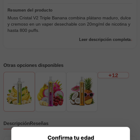
Muss Cristal V2 Triple Banana combina plátano maduro, dulce
y cremoso en un vaper desechable con 20mg/ml de nicotina y
hasta 800 puffs.
Leer descripción completa
Otras opciones disponibles
+12
Descripción
Reseñas
Confirma tu edad