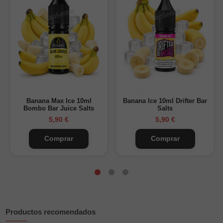
Formato:
vaper desechable compacto
Uso:
listo para vapear, sin recargas ni configuraciones
Una buena elección para quienes buscan un desechable
pequeño con un sabor a plátano dulce, intenso y suave.
Descubre otros sabores de
Muss desechables
disponibles
en Vapsense.
Banana Max Ice 10ml
Banana Ice 10ml Drifter Bar
Bombo Bar Juice Salts
Salts
5,90 €
5,90 €
Comprar
Comprar
Productos recomendados