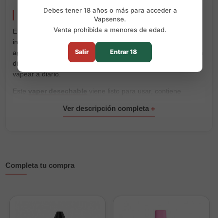
Debes tener 18 años o más para acceder a
Muss Cristal V2 Triple Strawberry 800 Puffs
Vapsense.
Venta prohibida a menores de edad.
El
Muss Cristal V2 Triple Strawberry
destaca por su sabor
intenso a fresa madura, con un perfil dulce, afrutado y muy
Salir
Entrar 18
agradable en cada calada. Una opción pensada para quienes
disfrutan de sabores de fresa claros, redondos y fáciles de
vapear a diario.
Este
vaper desechable
viene listo para usar, contiene
20mg/ml de sales de nicotina
y alcanza hasta
800 puffs
. Su
formato compacto permite llevarlo cómodamente y vapear sin
recargas, ajustes ni mantenimiento.
Características principales:
Marca:
Muss Vape
Completa tu compra
Modelo:
Cristal V2
Sabor:
fresa
Rendimiento:
hasta 800 puffs
Nicotina:
20mg/ml de sales de nicotina