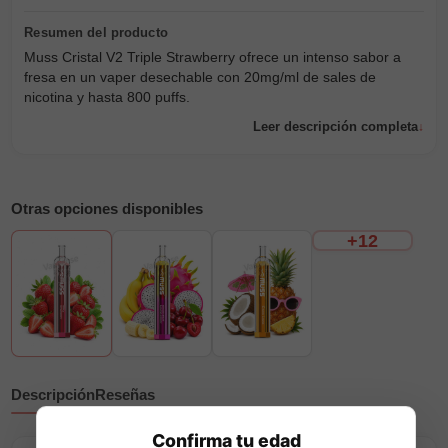
Muss Cristal V2 Triple Strawberry ofrece un intenso sabor a
fresa en un vaper desechable con 20mg/ml de sales de
nicotina y hasta 800 puffs.
Leer descripción completa
Otras opciones disponibles
+12
Descripción
Reseñas
Confirma tu edad