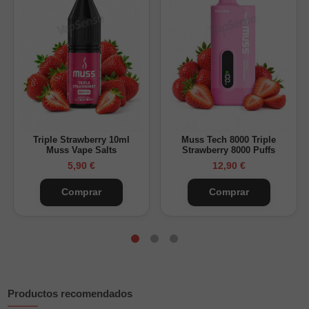
Formato:
vaper desechable compacto
Uso:
listo para vapear, sin recargas ni configuraciones
Una buena elección para quienes buscan un desechable
pequeño con un sabor dulce, afrutado y bien definido.
Descubre otros sabores de
Muss desechables
disponibles
en Vapsense.
Triple Strawberry 10ml
Muss Tech 8000 Triple
Muss Vape Salts
Strawberry 8000 Puffs
5,90 €
12,90 €
Comprar
Comprar
Productos recomendados